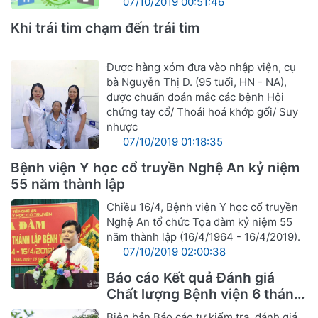
07/10/2019 00:51:46
Khi trái tim chạm đến trái tim
Được hàng xóm đưa vào nhập viện, cụ
bà Nguyễn Thị D. (95 tuổi, HN - NA),
được chuẩn đoán mắc các bệnh Hội
chứng tay cổ/ Thoái hoá khớp gối/ Suy
nhược
07/10/2019 01:18:35
Bệnh viện Y học cổ truyền Nghệ An kỷ niệm
55 năm thành lập
Chiều 16/4, Bệnh viện Y học cổ truyền
Nghệ An tổ chức Tọa đàm kỷ niệm 55
năm thành lập (16/4/1964 - 16/4/2019).
07/10/2019 02:00:38
Báo cáo Kết quả Đánh giá
Chất lượng Bệnh viện 6 tháng
đầu năm 2019
Biên bản Báo cáo tự kiểm tra, đánh giá