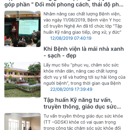
góp phần " Đổi mới phong cách, thái độ phục
vụ cán bộ ngành Y hướng tới sự hài lòng
Nhằm nâng cao chất lượng Bệnh viện,
người bệnh"
vào ngày 11/08/2019, Bệnh viện Y học
cổ truyền Nghệ An đã tổ chức lớp "Tập
huấn Kỹ năng giao tiếp, ứng xử, y đức"
12/08/2019 07:40:19
Khi Bệnh viện là mái nhà xanh
- sạch - đẹp
Lấy mục tiêu “phục vụ, chăm sóc sức
khỏe nhân dân, nâng cao chất lượng
dịch vụ y tế và hướng tới sự hài lòng của
người bệnh”, trong thời gian qua Bệnh
22/08/2019 17:39:49
Tập huấn Kỹ năng tư vấn,
truyền thông, giáo dục sức
khỏe
Tư vấn truyền thông giáo dục sức khỏe
(TT –GDSK) khỏe có vai quan trọng
trong công tác chăm sóc sức khỏe đối