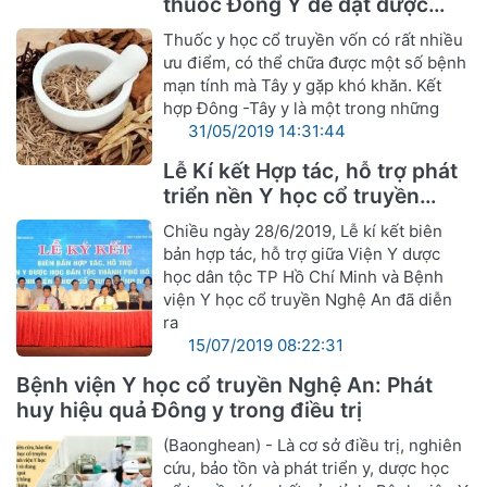
thuốc Đông Y để đạt được
hiệu quả tốt nhất
Thuốc y học cổ truyền vốn có rất nhiều
ưu điểm, có thể chữa được một số bệnh
mạn tính mà Tây y gặp khó khăn. Kết
hợp Đông -Tây y là một trong những
31/05/2019 14:31:44
Lễ Kí kết Hợp tác, hỗ trợ phát
triển nền Y học cổ truyền
Nghệ An
Chiều ngày 28/6/2019, Lễ kí kết biên
bản hợp tác, hỗ trợ giữa Viện Y dược
học dân tộc TP Hồ Chí Minh và Bệnh
viện Y học cổ truyền Nghệ An đã diễn
ra
15/07/2019 08:22:31
Bệnh viện Y học cổ truyền Nghệ An: Phát
huy hiệu quả Đông y trong điều trị
(Baonghean) - Là cơ sở điều trị, nghiên
cứu, bảo tồn và phát triển y, dược học