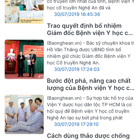
cổ truyền lớn nhất của tỉnh, Bệnh viện Y
học cổ truyền Nghệ An đã và
30/07/2019 16:45:36
Trao quyết định bổ nhiệm
Giám đốc Bệnh viện Y học cổ
truyền Nghệ An
(Baonghean.vn) - Bác sỹ chuyên khoa II
Hồ Văn Thăng được UBND tỉnh bổ
nhiệm giữ chức Giám đốc Bệnh viện Y
học Cổ truyền Nghệ An.
30/07/2019 17:24:03
Bước đột phá, nâng cao chất
lượng của Bệnh viện Y học cổ
truyền Nghệ An
(Baonghean.vn) - Sự hợp tác hỗ trợ của
Viện Y dược học dân tộc TP HCM là cơ
hội quý để Bệnh viện Y học cổ truyền
Nghệ An tạo sự bứt phá trong phát
30/07/2019 17:29:10
Cách dùng thảo dược chống