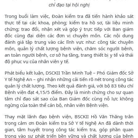
chỉ đạo tại hội nghị
Trong buổi làm việc, Đoàn kiểm tra đã tiến hành khảo sát
thực tế tại các khoa, phòng; kiểm tra hồ sơ, tài liệu minh
chứng; trao đổi, nhận xét và góp ý trực tiếp với Ban giám
đốc cùng đại diện các đơn vị chuyên môn. Các nội dung
đánh giá tập trung vào các lĩnh vực như: công tác chuyên
môn, quản lý chất lượng bệnh viện, chăm sóc người bệnh,
an toàn người bệnh, cơ sở hạ tầng, trang thiết bị y tế và thái
độ phục vụ của nhân viên y tế.
Phát biểu kết luận, DSCKII Trần Minh Tuệ – Phó Giám đốc Sở
Y tế Nghệ An – ghi nhận những cải tiến rõ nét trong công tác
quản lý chất lượng. Theo kết quả đánh giá, với bộ 83 tiêu chí
Bệnh viện đạt 4,15/5 điểm. Đây là minh chứng cho sự quan
tâm chỉ đạo sát sao của Ban Giám đốc cùng nỗ lực không
ngừng của toàn thể cán bộ, nhân viên Bệnh viện.
Thay mặt lãnh đạo bệnh viện, BSCKII Hồ Văn Thăng trân
trọng cảm ơn Đoàn kiểm tra Sở Y tế Nghệ An đã dành thời
gian, tâm huyết trong công tác kiểm tra, góp phần quan
trọng vào sự phát triển bền vững và chất lượng của bệnh