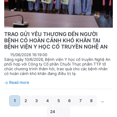
TRAO GỬI YÊU THƯƠNG ĐẾN NGƯỜI
BỆNH CÓ HOÀN CẢNH KHÓ KHĂN TẠI
BỆNH VIỆN Y HỌC CỔ TRUYỀN NGHỆ AN
15/06/2026 16:19:00
Sáng ngày 10/6/2026, Bệnh viện Y học cổ truyền Nghệ An
phối hợp với Công ty Cổ phần Chuỗi Thực phẩm TTP tổ
chức chương trình thăm hỏi, trao quà cho các bệnh nhân
có hoàn cảnh khó khăn đang điều trị tạ
Read more
1
2
3
4
5
6
7
8
...
24