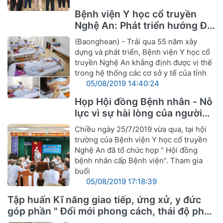
Bệnh viện Y học cổ truyền
Nghệ An: Phát triển hướng Đa
khoa Y, Dược cổ truyền
(Baonghean) - Trải qua 55 năm xây
dựng và phát triển, Bệnh viện Y học cổ
truyền Nghệ An khẳng định được vị thế
trong hệ thống các cơ sở y tế của tỉnh
05/08/2019 14:40:24
Họp Hội đồng Bệnh nhân - Nỗ
lực vì sự hài lòng của người
bệnh
Chiều ngày 25/7/2019 vừa qua, tại hội
trường của Bệnh viện Y học cổ truyền
Nghệ An đã tổ chức họp “ Hội đồng
bệnh nhân cấp Bệnh viện”. Tham gia
buổi
05/08/2019 17:18:39
Tập huấn Kĩ năng giao tiếp, ứng xử, y đức
góp phần " Đổi mới phong cách, thái độ phục
vụ cán bộ ngành Y hướng tới sự hài lòng