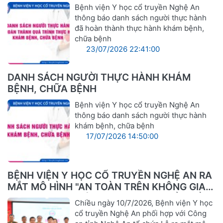
BỆNH, CHỮA BỆNH
Bệnh viện Y học cổ truyền Nghệ An
thông báo danh sách người thực hành
đã hoàn thành thực hành khám bệnh,
chữa bệnh
23/07/2026 22:41:00
DANH SÁCH NGƯỜI THỰC HÀNH KHÁM
BỆNH, CHỮA BỆNH
Bệnh viện Y học cổ truyền Nghệ An
thông báo danh sách người thực hành
khám bệnh, chữa bệnh
17/07/2026 14:50:00
BỆNH VIỆN Y HỌC CỔ TRUYỀN NGHỆ AN RA
MẮT MÔ HÌNH "AN TOÀN TRÊN KHÔNG GIAN
MẠNG – VỮNG VÀNG TRONG CHUYỂN ĐỔI
Chiều ngày 10/7/2026, Bệnh viện Y học
SỐ"
cổ truyền Nghệ An phối hợp với Công