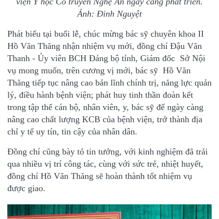
viện Y học Cổ truyền Nghệ An ngày càng phát triển.
Ảnh: Đinh Nguyệt
Phát biểu tại buổi lễ, chúc mừng bác sỹ chuyên khoa II
Hồ Văn Thăng nhận nhiệm vụ mới, đồng chí Đậu Văn
Thanh - Ủy viên BCH Đảng bộ tỉnh, Giám đốc Sở Nội
vụ mong muốn, trên cương vị mới, bác sỹ Hồ Văn
Thăng tiếp tục nâng cao bản lĩnh chính trị, năng lực quản
lý, điều hành bệnh viện; phát huy tinh thần đoàn kết
trong tập thể cán bộ, nhân viên, y, bác sỹ để ngày càng
nâng cao chất lượng KCB của bệnh viện, trở thành địa
chỉ y tế uy tín, tin cậy của nhân dân.
Đồng chí cũng bày tỏ tin tưởng, với kinh nghiệm đã trải
qua nhiều vị trí công tác, cùng với sức trẻ, nhiệt huyết,
đồng chí Hồ Văn Thăng sẽ hoàn thành tốt nhiệm vụ
được giao.