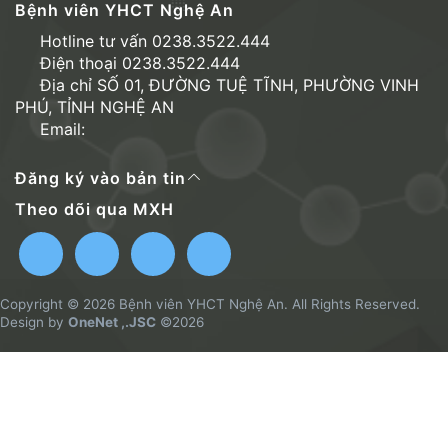
Bệnh viên YHCT Nghệ An
Hotline tư vấn 0238.3522.444
Điện thoại 0238.3522.444
Địa chỉ SỐ 01, ĐƯỜNG TUỆ TĨNH, PHƯỜNG VINH
PHÚ, TỈNH NGHỆ AN
Email:
Đăng ký vào bản tin
Theo dõi qua MXH
Copyright © 2026 Bệnh viên YHCT Nghệ An. All Rights Reserved.
Design by
OneNet ,.JSC
©2026