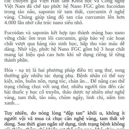
các chuyên gia Viện Hàn lâm Khoa học và Công nghệ
Việt Nam đã chế tạo phức hệ Nano FGC gồm fucoidan
trong tảo nâu, saponin từ tam thất, curcumin ở nghệ
vàng. Chúng giúp tăng độ tan của curcumin lên hơn
4.000 lần nhờ cấu trúc nano siêu nhỏ.
Fucoidan và saponin kết hợp tạo thành màng bao nano
vững chắc ôm trọn lõi curcumin, giúp bảo vệ các hoạt
chất vượt qua hàng rào sinh học, hấp thu vào máu dễ
dàng. Nhờ vậy, phức hệ Nano FGC gồm bộ 3 hoạt chất
mang lại hiệu quả cao hơn khi sử dụng riêng lẻ từng
thành phần.
Hóa - xạ trị là hai phương pháp điều trị ung thư, song
thường gây nhiều tác dụng phụ. Bệnh nhân có thể suy
kiệt, nôn, buồn nôn, rụng tóc, chán ăn... Để nâng cao thể
trạng chống chọi với ung thư, nhiều người tìm đến các
bài thuốc y học cổ truyền, thảo dược tự nhiên như nghệ
vàng, tam thất, tảo nâu, chùm ngây, linh chi, nấm lim
xanh…
Tuy nhiên, do nóng lòng “đập tan” khối u, không ít
người vội vã mua cả chục cân nghệ vàng, tam thất về
dùng. Sau thời gian ngắn sử dụng, tình trạng bệnh không