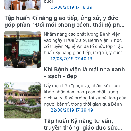
buổi
05/08/2019 17:18:39
Tập huấn Kĩ năng giao tiếp, ứng xử, y đức
góp phần " Đổi mới phong cách, thái độ phục
vụ cán bộ ngành Y hướng tới sự hài lòng
Nhằm nâng cao chất lượng Bệnh viện,
người bệnh"
vào ngày 11/08/2019, Bệnh viện Y học
cổ truyền Nghệ An đã tổ chức lớp "Tập
huấn Kỹ năng giao tiếp, ứng xử, y đức"
12/08/2019 07:40:19
Khi Bệnh viện là mái nhà xanh
- sạch - đẹp
Lấy mục tiêu “phục vụ, chăm sóc sức
khỏe nhân dân, nâng cao chất lượng
dịch vụ y tế và hướng tới sự hài lòng của
người bệnh”, trong thời gian qua Bệnh
22/08/2019 17:39:49
Tập huấn Kỹ năng tư vấn,
truyền thông, giáo dục sức