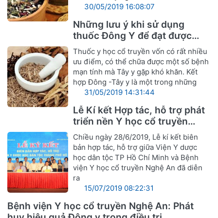
30/05/2019 16:08:07
Những lưu ý khi sử dụng
thuốc Đông Y để đạt được
hiệu quả tốt nhất
Thuốc y học cổ truyền vốn có rất nhiều
ưu điểm, có thể chữa được một số bệnh
mạn tính mà Tây y gặp khó khăn. Kết
hợp Đông -Tây y là một trong những
31/05/2019 14:31:44
Lễ Kí kết Hợp tác, hỗ trợ phát
triển nền Y học cổ truyền
Nghệ An
Chiều ngày 28/6/2019, Lễ kí kết biên
bản hợp tác, hỗ trợ giữa Viện Y dược
học dân tộc TP Hồ Chí Minh và Bệnh
viện Y học cổ truyền Nghệ An đã diễn
ra
15/07/2019 08:22:31
Bệnh viện Y học cổ truyền Nghệ An: Phát
huy hiệu quả Đông y trong điều trị