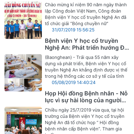
Nghệ An
Chào mừng kỉ niệm 90 năm ngày thành
lập Công đoàn Việt Nam, Công đoàn
Bệnh viện Y học cổ truyền Nghệ An đã
tổ chức giải “Bóng chuyền nữ"
31/07/2019 15:56:25
Bệnh viện Y học cổ truyền
Nghệ An: Phát triển hướng Đa
khoa Y, Dược cổ truyền
(Baonghean) - Trải qua 55 năm xây
dựng và phát triển, Bệnh viện Y học cổ
truyền Nghệ An khẳng định được vị thế
trong hệ thống các cơ sở y tế của tỉnh
05/08/2019 14:40:24
Họp Hội đồng Bệnh nhân - Nỗ
lực vì sự hài lòng của người
bệnh
Chiều ngày 25/7/2019 vừa qua, tại hội
trường của Bệnh viện Y học cổ truyền
Nghệ An đã tổ chức họp “ Hội đồng
bệnh nhân cấp Bệnh viện”. Tham gia