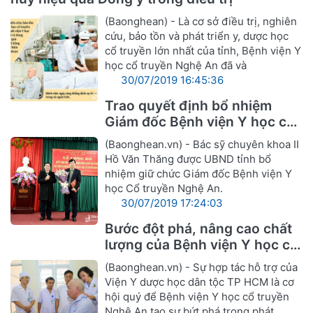
(Baonghean) - Là cơ sở điều trị, nghiên
cứu, bảo tồn và phát triển y, dược học
cổ truyền lớn nhất của tỉnh, Bệnh viện Y
học cổ truyền Nghệ An đã và
30/07/2019 16:45:36
Trao quyết định bổ nhiệm
Giám đốc Bệnh viện Y học cổ
truyền Nghệ An
(Baonghean.vn) - Bác sỹ chuyên khoa II
Hồ Văn Thăng được UBND tỉnh bổ
nhiệm giữ chức Giám đốc Bệnh viện Y
học Cổ truyền Nghệ An.
30/07/2019 17:24:03
Bước đột phá, nâng cao chất
lượng của Bệnh viện Y học cổ
truyền Nghệ An
(Baonghean.vn) - Sự hợp tác hỗ trợ của
Viện Y dược học dân tộc TP HCM là cơ
hội quý để Bệnh viện Y học cổ truyền
Nghệ An tạo sự bứt phá trong phát