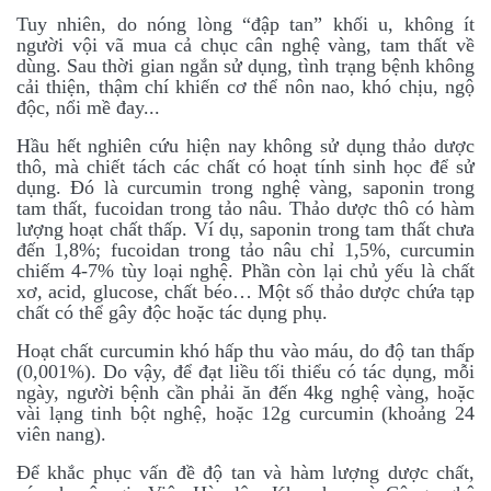
Tuy nhiên, do nóng lòng “đập tan” khối u, không ít
người vội vã mua cả chục cân nghệ vàng, tam thất về
dùng. Sau thời gian ngắn sử dụng, tình trạng bệnh không
cải thiện, thậm chí khiến cơ thể nôn nao, khó chịu, ngộ
độc, nổi mề đay...
Hầu hết nghiên cứu hiện nay không sử dụng thảo dược
thô, mà chiết tách các chất có hoạt tính sinh học để sử
dụng. Đó là curcumin trong nghệ vàng, saponin trong
tam thất, fucoidan trong tảo nâu. Thảo dược thô có hàm
lượng hoạt chất thấp. Ví dụ, saponin trong tam thất chưa
đến 1,8%; fucoidan trong tảo nâu chỉ 1,5%, curcumin
chiếm 4-7% tùy loại nghệ. Phần còn lại chủ yếu là chất
xơ, acid, glucose, chất béo… Một số thảo dược chứa tạp
chất có thể gây độc hoặc tác dụng phụ.
Hoạt chất curcumin khó hấp thu vào máu, do độ tan thấp
(0,001%). Do vậy, để đạt liều tối thiểu có tác dụng, mỗi
ngày, người bệnh cần phải ăn đến 4kg nghệ vàng, hoặc
vài lạng tinh bột nghệ, hoặc 12g curcumin (khoảng 24
viên nang).
Để khắc phục vấn đề độ tan và hàm lượng dược chất,