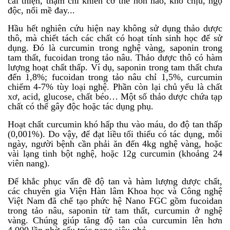
cải thiện, thậm chí khiến cơ thể nôn nao, khó chịu, ngộ
độc, nổi mề đay...
Hầu hết nghiên cứu hiện nay không sử dụng thảo dược
thô, mà chiết tách các chất có hoạt tính sinh học để sử
dụng. Đó là curcumin trong nghệ vàng, saponin trong
tam thất, fucoidan trong tảo nâu. Thảo dược thô có hàm
lượng hoạt chất thấp. Ví dụ, saponin trong tam thất chưa
đến 1,8%; fucoidan trong tảo nâu chỉ 1,5%, curcumin
chiếm 4-7% tùy loại nghệ. Phần còn lại chủ yếu là chất
xơ, acid, glucose, chất béo… Một số thảo dược chứa tạp
chất có thể gây độc hoặc tác dụng phụ.
Hoạt chất curcumin khó hấp thu vào máu, do độ tan thấp
(0,001%). Do vậy, để đạt liều tối thiểu có tác dụng, mỗi
ngày, người bệnh cần phải ăn đến 4kg nghệ vàng, hoặc
vài lạng tinh bột nghệ, hoặc 12g curcumin (khoảng 24
viên nang).
Để khắc phục vấn đề độ tan và hàm lượng dược chất,
các chuyên gia Viện Hàn lâm Khoa học và Công nghệ
Việt Nam đã chế tạo phức hệ Nano FGC gồm fucoidan
trong tảo nâu, saponin từ tam thất, curcumin ở nghệ
vàng. Chúng giúp tăng độ tan của curcumin lên hơn
4.000 lần nhờ cấu trúc nano siêu nhỏ.