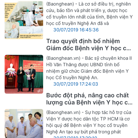
(Baonghean) - Là cơ sở điều trị, nghiên
cứu, bảo tồn và phát triển y, dược học
cổ truyền lớn nhất của tỉnh, Bệnh viện Y
học cổ truyền Nghệ An đã và
30/07/2019 16:45:36
Trao quyết định bổ nhiệm
Giám đốc Bệnh viện Y học cổ
truyền Nghệ An
(Baonghean.vn) - Bác sỹ chuyên khoa II
Hồ Văn Thăng được UBND tỉnh bổ
nhiệm giữ chức Giám đốc Bệnh viện Y
học Cổ truyền Nghệ An.
30/07/2019 17:24:03
Bước đột phá, nâng cao chất
lượng của Bệnh viện Y học cổ
truyền Nghệ An
(Baonghean.vn) - Sự hợp tác hỗ trợ của
Viện Y dược học dân tộc TP HCM là cơ
hội quý để Bệnh viện Y học cổ truyền
Nghệ An tạo sự bứt phá trong phát