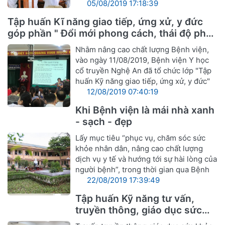
05/08/2019 17:18:39
Tập huấn Kĩ năng giao tiếp, ứng xử, y đức
góp phần " Đổi mới phong cách, thái độ phục
vụ cán bộ ngành Y hướng tới sự hài lòng
Nhằm nâng cao chất lượng Bệnh viện,
người bệnh"
vào ngày 11/08/2019, Bệnh viện Y học
cổ truyền Nghệ An đã tổ chức lớp "Tập
huấn Kỹ năng giao tiếp, ứng xử, y đức"
12/08/2019 07:40:19
Khi Bệnh viện là mái nhà xanh
- sạch - đẹp
Lấy mục tiêu “phục vụ, chăm sóc sức
khỏe nhân dân, nâng cao chất lượng
dịch vụ y tế và hướng tới sự hài lòng của
người bệnh”, trong thời gian qua Bệnh
22/08/2019 17:39:49
Tập huấn Kỹ năng tư vấn,
truyền thông, giáo dục sức
khỏe