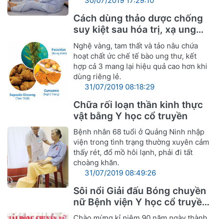
30/07/2019 17:29:10
Cách dùng thảo dược chống
suy kiệt sau hóa trị, xạ ung
thư
Nghệ vàng, tam thất và tảo nâu chứa
hoạt chất ức chế tế bào ung thư, kết
hợp cả 3 mang lại hiệu quả cao hơn khi
dùng riêng lẻ.
31/07/2019 08:18:29
Chữa rối loạn thần kinh thực
vật bằng Y học cổ truyền
Bệnh nhân 68 tuổi ở Quảng Ninh nhập
viện trong tình trạng thường xuyên cảm
thấy rét, đổ mồ hôi lạnh, phải đi tất
choàng khăn.
31/07/2019 08:49:26
Sôi nổi Giải đấu Bóng chuyền
nữ Bệnh viện Y học cổ truyền
Nghệ An
Chào mừng kỉ niệm 90 năm ngày thành