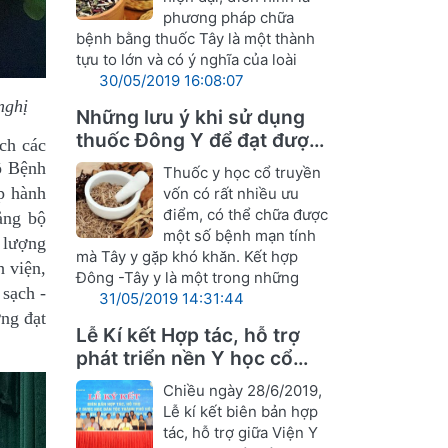
phương pháp chữa
bệnh bằng thuốc Tây là một thành
tựu to lớn và có ý nghĩa của loài
30/05/2019 16:08:07
nghị
Những lưu ý khi sử dụng
thuốc Đông Y để đạt được
ích các
hiệu quả tốt nhất
ộ Bệnh
Thuốc y học cổ truyền
ấp hành
vốn có rất nhiều ưu
điểm, có thể chữa được
ng bộ
một số bệnh mạn tính
t lượng
mà Tây y gặp khó khăn. Kết hợp
h viện,
Đông -Tây y là một trong những
 sạch -
31/05/2019 14:31:44
ợng đạt
Lễ Kí kết Hợp tác, hỗ trợ
phát triển nền Y học cổ
truyền Nghệ An
Chiều ngày 28/6/2019,
Lễ kí kết biên bản hợp
tác, hỗ trợ giữa Viện Y