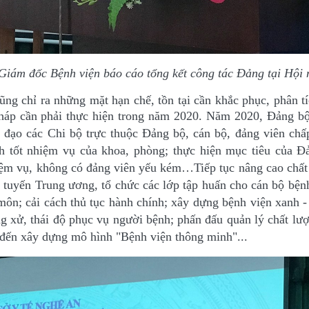
iám đốc Bệnh viện báo cáo tổng kết công tác Đảng tại Hội 
ng chỉ ra những mặt hạn chế, tồn tại cần khắc phục, phân t
pháp cần phải thực hiện trong năm 2020
.
Năm 2020, Đảng b
chỉ đạo các Chi bộ trực thuộc Đảng bộ, cán bộ, đảng viên ch
 tốt nhiệm vụ của khoa, phòng; t
hực
hiện mục tiêu
của
Đả
hiệm vụ, không có đảng viên yếu kém…
Tiếp tục nâng cao chấ
 tuyến Trung ương, tổ chức các lớp tập huấn cho cán bộ bện
ôn; cải cách thủ tục hành chính; xây dựng bệnh viện xanh -
ng xử, thái độ phục vụ người bệnh; phấn đấu quản lý chất lư
 đến xây dựng mô hình "Bệnh viện thông minh"...