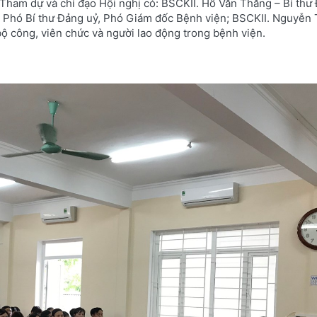
ham dự và chỉ đạo Hội nghị có: BSCKII. Hồ Văn Thăng – Bí thư
- Phó Bí thư Đảng uỷ, Phó Giám đốc Bệnh viện; BSCKII. Nguyễn 
ộ công, viên chức và người lao động trong bệnh viện.