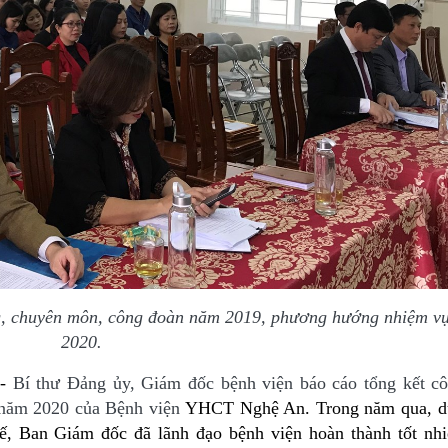
ng, chuyên môn, công đoàn năm 2019, phương hướng nhiệm v
2020.
-
Bí thư Đảng ủy, Giám đốc bệnh viện báo cáo tổng kết cô
 năm 2020 của Bệnh viện
YHCT Nghệ An
.
Trong năm qua, d
tế, Ban Giám đốc đã lãnh đạo bệnh viện hoàn thành tốt nh