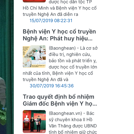
dược học dân tộc TP
Hồ Chí Minh và Bệnh viện Y học cổ
truyền Nghệ An đã diễn ra
15/07/2019 08:22:31
Bệnh viện Y học cổ truyền
Nghệ An: Phát huy hiệu
quả Đông y trong điều trị
(Baonghean) - Là cơ sở
điều trị, nghiên cứu,
bảo tồn và phát triển y,
dược học cổ truyền lớn
nhất của tỉnh, Bệnh viện Y học cổ
truyền Nghệ An đã và
30/07/2019 16:45:36
Trao quyết định bổ nhiệm
Giám đốc Bệnh viện Y học
cổ truyền Nghệ An
(Baonghean.vn) - Bác
sỹ chuyên khoa II Hồ
Văn Thăng được UBND
tỉnh bổ nhiệm giữ chức