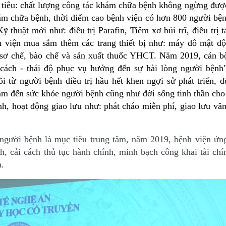
 tiêu:
chất lượng công tác khám chữa bệnh không ngừng đượ
ám chữa bệnh, thời điểm cao bệnh viện có hơn 800 người bện
ỹ thuật mới như: điều trị Parafin, Tiêm xơ búi trĩ, điều trị t
h viện mua sắm thêm các trang thiết bị như: máy đô mật độ
 sơ chế, bào chế và sản xuất thuốc YHCT. Năm 2019, cán b
 cách - thái độ phục vụ hướng đến sự hài lòng người bệnh
i từ người bệnh điều trị hầu hết khen ngợi sử phát triển, 
m đến sức khỏe người bệnh cũng như đời sống tinh thần cho
nh, hoạt động giao lưu như: phát cháo miễn phí, giao lưu vă
người bệnh là mục tiêu trung tâm, năm 2019, bệnh viện ứn
cải cách thủ tục hành chính, minh bạch công khai tài chín
h.