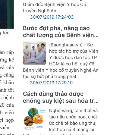
Giám đốc Bệnh viện Y học Cổ
truyền Nghệ An.
30/07/2019 17:24:03
Bước đột phá, nâng cao
 tác
chất lượng của Bệnh viện Y
học cổ truyền Nghệ An
(Baonghean.vn) - Sự
hợp tác hỗ trợ của Viện
àn cấp
Y dược học dân tộc TP
ững kế
HCM là cơ hội quý để
 và của
Bệnh viện Y học cổ truyền Nghệ An
ng cũng
tạo sự bứt phá trong phát
ó khăn
30/07/2019 17:29:10
ành tốt
Cách dùng thảo dược
i bệnh
chống suy kiệt sau hóa trị,
20 của
xạ ung thư
Nghệ vàng, tam thất và
h viện
tảo nâu chứa hoạt chất
ợi hợp
ức chế tế bào ung thư,
viên...
kết hợp cả 3 mang lại
nh các