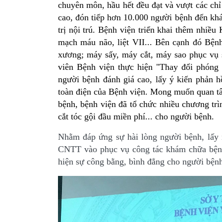
chuyên môn, hầu hết đều đạt và vượt các chỉ
cao, đón tiếp hơn 10.000 người bệnh đến kh
trị nội trú. Bệnh viện triển khai thêm nhiều K
mạch máu não, liệt VII... Bên cạnh đó Bện
xương; máy sấy, máy cắt, máy sao phục vụ
viên Bệnh viện thực hiện "Thay đổi phóng
người bệnh đánh giá cao, lấy ý kiến phản hồ
toàn điện của Bệnh viện. Mong muốn quan tâ
bệnh, bệnh viện đã tổ chức nhiều chương trì
cắt tóc gội đầu miền phí... cho người bệnh.
Nhằm đáp ứng sự hài lòng người bệnh, lấy 
CNTT vào phục vụ công tác khám chữa bệnh, 
hiện sự công bằng, bình đẳng cho người bện