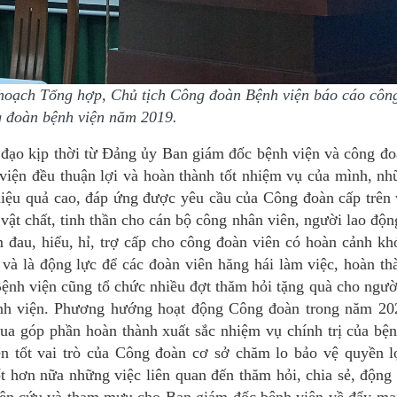
oạch Tổng hợp, Chủ tịch Công đoàn Bệnh viện báo cáo công
 đoàn bệnh viện năm 2019.
 đạo kịp thời từ Đảng ủy Ban giám đốc bệnh viện và công đo
viện đều thuận lợi và hoàn thành tốt nhiệm vụ của mình, nh
i hiệu quả cao, đáp ứng được yêu cầu của Công đoàn cấp trên
vật chất, tinh thần cho cán bộ công nhân viên, người lao độ
 đau, hiếu, hỉ, trợ cấp cho công đoàn viên có hoàn cảnh kh
và là động lực để các đoàn viên hăng hái làm việc, hoàn th
nh viện cũng tổ chức nhiều đợt thăm hỏi tặng quà cho ngườ
nh viện.
Phương hướng hoạt động Công đoàn trong năm 20
đua góp phần hoàn thành xuất sắc nhiệm vụ chính trị của bện
ện tốt vai trò của Công đoàn cơ sở chăm lo bảo vệ quyền l
t hơn nữa những việc liên quan đến thăm hỏi, chia sẻ, động 
hiên cứu và tham mưu cho Ban giám đốc bệnh viện về đẩy mạ