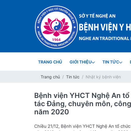
TRANG CHỦ
GIỚI THIỆU
TIN TỨC
Trang chủ
Tin tức
Nhật ký bệnh viện
Bệnh viện YHCT Nghệ An tổ 
tác Đảng, chuyên môn, côn
năm 2020
Chiều 21/12, Bệnh viện YHCT Nghệ An tổ chức