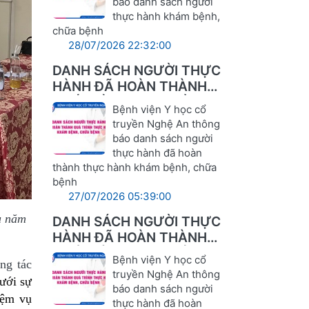
báo danh sách người
thực hành khám bệnh,
chữa bệnh
28/07/2026 22:32:00
DANH SÁCH NGƯỜI THỰC
HÀNH ĐÃ HOÀN THÀNH
QUÁ TRÌNH THỰC HÀNH
Bệnh viện Y học cổ
KHÁM BỆNH, CHỮA BỆNH
truyền Nghệ An thông
báo danh sách người
thực hành đã hoàn
thành thực hành khám bệnh, chữa
bệnh
27/07/2026 05:39:00
ụ năm
DANH SÁCH NGƯỜI THỰC
HÀNH ĐÃ HOÀN THÀNH
QUÁ TRÌNH THỰC HÀNH
Bệnh viện Y học cổ
ng tác
KHÁM BỆNH, CHỮA BỆNH
truyền Nghệ An thông
ưới sự
báo danh sách người
iệm vụ
thực hành đã hoàn