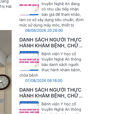
 Đảng
LĨNH VỰC Y TẾ
truyền Nghệ An đang
Thị Hải
có nhu cầu tiếp nhận
báo giá để tham khảo,
làm cơ sở xây dựng tiêu chuẩn, định
mức sử dụng máy móc, thiết bị
08/08/2026 20:26:00
DANH SÁCH NGƯỜI THỰC
HÀNH KHÁM BỆNH, CHỮA
BỆNH
Bệnh viện Y học cổ
truyền Nghệ An thông
báo danh sách người
thực hành khám bệnh,
chữa bệnh
07/08/2026 08:18:00
DANH SÁCH NGƯỜI THỰC
HÀNH KHÁM BỆNH, CHỮA
BỆNH
Bệnh viện Y học cổ
truyền Nghệ An thông