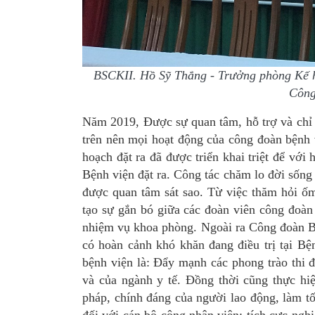
BSCKII. Hồ Sỹ Thắng - Trưởng phòng Kế h
Công
Năm 2019,
Được sự quan tâm, hỗ trợ và chỉ
trên nên mọi hoạt động của công đoàn bệnh 
hoạch đặt ra đã được triển khai triệt để vớ
Bệnh viện đặt ra.
Công tác chăm lo đời sống 
được quan tâm sát sao. Từ việc thăm hỏi ốm
tạo sự gắn bó giữa các đoàn viên công đoàn 
nhiệm vụ khoa phòng. Ngoài ra Công đoàn Bệ
có hoàn cảnh khó khăn đang điều trị tại Bệ
bệnh viện là: Đẩy mạnh các phong trào thi 
và của ngành y tế. Đồng thời cũng thực hi
pháp, chính đáng của người lao động, làm tố
đối với cán bộ công nhân viên; tích cực ng