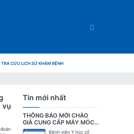
TRA CỨU LỊCH SỬ KHÁM BỆNH
g
Tin mới nhất
 vụ
THÔNG BÁO MỜI CHÀO
GIÁ CUNG CẤP MÁY MÓC,
THIẾT BỊ CHUYÊN DÙNG
 đoàn
Bệnh viện Y học cổ