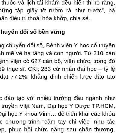
thuốc và lịch tái khám đều hiển thị rõ ràng,
ững tập giấy tờ rườm rà như trước”, bà
n điều trị thoái hóa khớp, chia sẻ.
chuyển đổi số bền vững
ng chuyển đổi số, Bệnh viện Y học cổ truyền
h mẽ về hạ tầng và con người. Từ 210 cán
nh viện có 627 cán bộ, viên chức, trong đó
159 thạc sĩ, CKI; 283 cử nhân đại học – tỷ lệ
 đạt 77,2%, khẳng định chiến lược đào tạo
ác đào tạo với nhiều trường đầu ngành như
 truyền Việt Nam, Đại học Y Dược TP.HCM,
ại học Y khoa Vinh… để triển khai các khóa
c chương trình “cầm tay chỉ việc” như tác
ớp, phục hồi chức năng sau chấn thương,