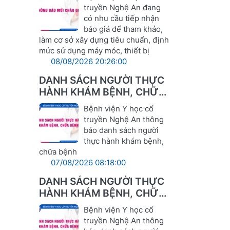
LĨNH VỰC Y TẾ
truyền Nghệ An đang
có nhu cầu tiếp nhận
báo giá để tham khảo,
làm cơ sở xây dựng tiêu chuẩn, định
mức sử dụng máy móc, thiết bị
08/08/2026 20:26:00
DANH SÁCH NGƯỜI THỰC
HÀNH KHÁM BỆNH, CHỮA
BỆNH
Bệnh viện Y học cổ
truyền Nghệ An thông
báo danh sách người
thực hành khám bệnh,
chữa bệnh
07/08/2026 08:18:00
DANH SÁCH NGƯỜI THỰC
HÀNH KHÁM BỆNH, CHỮA
BỆNH
Bệnh viện Y học cổ
truyền Nghệ An thông