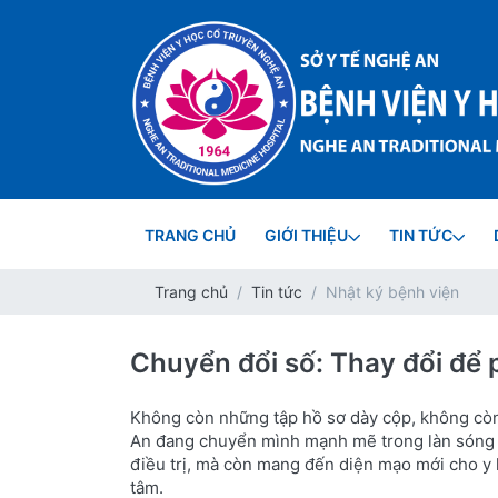
TRANG CHỦ
GIỚI THIỆU
TIN TỨC
Trang chủ
Tin tức
Nhật ký bệnh viện
Chuyển đổi số: Thay đổi để 
Không còn những tập hồ sơ dày cộp, không cò
An đang chuyển mình mạnh mẽ trong làn sóng c
điều trị, mà còn mang đến diện mạo mới cho y họ
tâm.