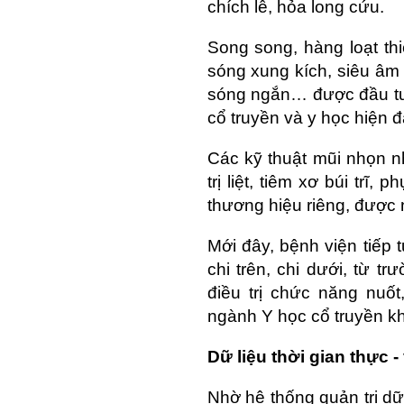
chích lễ, hỏa long cứu.
Song song, hàng loạt th
sóng xung kích, siêu âm 
sóng ngắn… được đầu tư 
cổ truyền và y học hiện đ
Các kỹ thuật mũi nhọn n
trị liệt, tiêm xơ búi trĩ
thương hiệu riêng, được 
Mới đây, bệnh viện tiếp 
chi trên, chi dưới, từ tr
điều trị chức năng nuố
ngành Y học cổ truyền k
Dữ liệu thời gian thực 
Nhờ hệ thống quản trị dữ