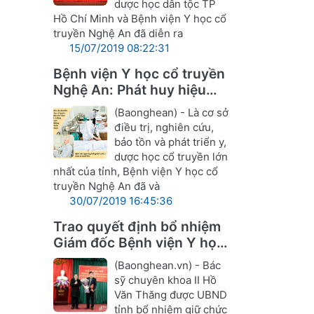
dược học dân tộc TP
Hồ Chí Minh và Bệnh viện Y học cổ
truyền Nghệ An đã diễn ra
15/07/2019 08:22:31
Bệnh viện Y học cổ truyền
Nghệ An: Phát huy hiệu
quả Đông y trong điều trị
(Baonghean) - Là cơ sở
điều trị, nghiên cứu,
bảo tồn và phát triển y,
dược học cổ truyền lớn
nhất của tỉnh, Bệnh viện Y học cổ
truyền Nghệ An đã và
30/07/2019 16:45:36
Trao quyết định bổ nhiệm
Giám đốc Bệnh viện Y học
cổ truyền Nghệ An
(Baonghean.vn) - Bác
sỹ chuyên khoa II Hồ
Văn Thăng được UBND
tỉnh bổ nhiệm giữ chức