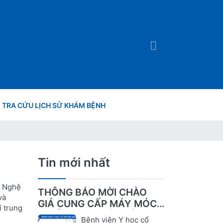
TRA CỨU LỊCH SỬ KHÁM BỆNH
Tin mới nhất
n Nghệ
THÔNG BÁO MỜI CHÀO
và
GIÁ CUNG CẤP MÁY MÓC,
í trung
THIẾT BỊ CHUYÊN DÙNG
Bệnh viện Y học cổ