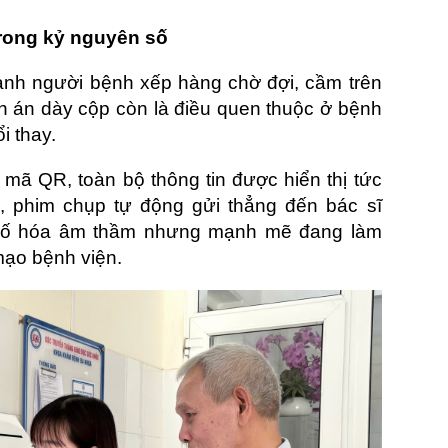
rong kỷ nguyên số
 ảnh người bệnh xếp hàng
chờ đợi, cầm trên
h án dày cộp còn là điều quen thuộc ở bệnh
i thay.
mã QR, toàn bộ thông tin được hiển thị tức
m, phim chụp tự động gửi thẳng đến bác sĩ
nh số hóa âm thầm nhưng mạnh mẽ đang làm
mạo bệnh viện.