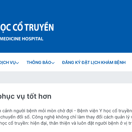
DỊCH VỤ
THÔNG BÁO
ĐĂNG KÝ ĐẶT LỊCH KHÁM BỆNH
phục vụ tốt hơn
n cảnh người bệnh mỏi mòn chờ đợi - Bệnh viện Y học cổ truyề
huyển đổi số. Công nghệ không chỉ làm thay đổi cách quản lý 
c cổ truyền: hiện đại, thân thiện và luôn đặt người bệnh ở vị tr