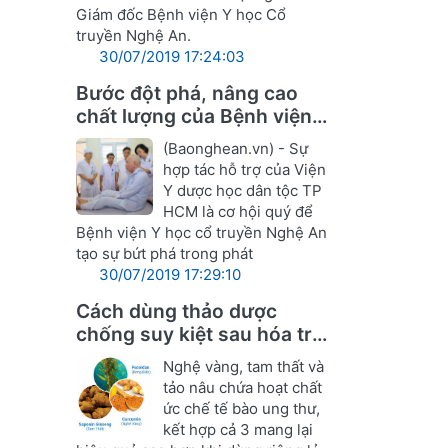
Giám đốc Bệnh viện Y học Cổ
truyền Nghệ An.
30/07/2019 17:24:03
Bước đột phá, nâng cao
chất lượng của Bệnh viện Y
học cổ truyền Nghệ An
(Baonghean.vn) - Sự
hợp tác hỗ trợ của Viện
Y dược học dân tộc TP
HCM là cơ hội quý để
Bệnh viện Y học cổ truyền Nghệ An
tạo sự bứt phá trong phát
30/07/2019 17:29:10
Cách dùng thảo dược
chống suy kiệt sau hóa trị,
xạ ung thư
Nghệ vàng, tam thất và
tảo nâu chứa hoạt chất
ức chế tế bào ung thư,
kết hợp cả 3 mang lại