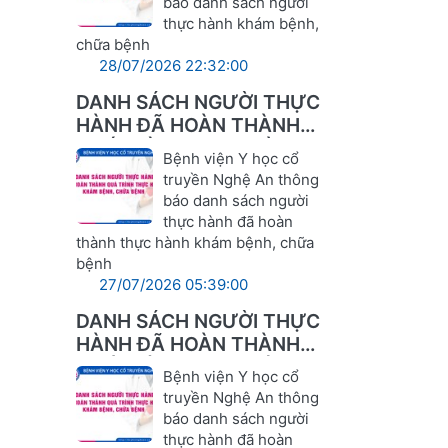
báo danh sách người
thực hành khám bệnh,
chữa bệnh
28/07/2026 22:32:00
DANH SÁCH NGƯỜI THỰC
HÀNH ĐÃ HOÀN THÀNH
QUÁ TRÌNH THỰC HÀNH
Bệnh viện Y học cổ
KHÁM BỆNH, CHỮA BỆNH
truyền Nghệ An thông
báo danh sách người
thực hành đã hoàn
thành thực hành khám bệnh, chữa
bệnh
27/07/2026 05:39:00
DANH SÁCH NGƯỜI THỰC
HÀNH ĐÃ HOÀN THÀNH
QUÁ TRÌNH THỰC HÀNH
Bệnh viện Y học cổ
KHÁM BỆNH, CHỮA BỆNH
truyền Nghệ An thông
báo danh sách người
thực hành đã hoàn