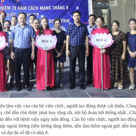
̣n làm việc của cán bộ viên chức, người lao động được cải thiện. Công
. Quy chế dân chủ được phát huy rộng rãi, nội bộ đoàn kết thống nhất...Ch
ân đến với bệnh viện ngày một đông. Cán bộ viên chức, người lao độn
 ngoài lương (tiền lương tăng thêm, tiền làm thêm ngoài giờ, tiền t
và đại đa số đã có nhà ở.