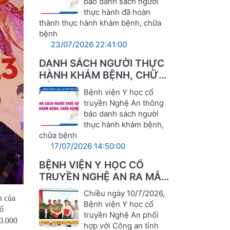
báo danh sách người
thực hành đã hoàn
thành thực hành khám bệnh, chữa
bệnh
23/07/2026 22:41:00
DANH SÁCH NGƯỜI THỰC
HÀNH KHÁM BỆNH, CHỮA
BỆNH
Bệnh viện Y học cổ
truyền Nghệ An thông
báo danh sách người
thực hành khám bệnh,
chữa bệnh
17/07/2026 14:50:00
BỆNH VIỆN Y HỌC CỔ
TRUYỀN NGHỆ AN RA MẮT
MÔ HÌNH "AN TOÀN TRÊN
Chiều ngày 10/7/2026,
n của
KHÔNG GIAN MẠNG –
Bệnh viện Y học cổ
cổ
VỮNG VÀNG TRONG
truyền Nghệ An phối
00.000
CHUYỂN ĐỔI SỐ"
hợp với Công an tỉnh