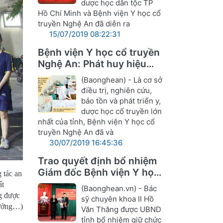
dược học dân tộc TP
Hồ Chí Minh và Bệnh viện Y học cổ
truyền Nghệ An đã diễn ra
15/07/2019 08:22:31
Bệnh viện Y học cổ truyền
Nghệ An: Phát huy hiệu
quả Đông y trong điều trị
(Baonghean) - Là cơ sở
điều trị, nghiên cứu,
bảo tồn và phát triển y,
dược học cổ truyền lớn
nhất của tỉnh, Bệnh viện Y học cổ
truyền Nghệ An đã và
30/07/2019 16:45:36
Trao quyết định bổ nhiệm
Giám đốc Bệnh viện Y học
 tác an
cổ truyền Nghệ An
ất
(Baonghean.vn) - Bác
g được
sỹ chuyên khoa II Hồ
hưởng…)
Văn Thăng được UBND
tỉnh bổ nhiệm giữ chức