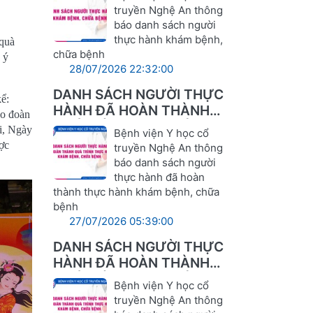
truyền Nghệ An thông
báo danh sách người
thực hành khám bệnh,
 quà
chữa bệnh
 ý
28/07/2026 22:32:00
DANH SÁCH NGƯỜI THỰC
ể:
HÀNH ĐÃ HOÀN THÀNH
ho đoàn
QUÁ TRÌNH THỰC HÀNH
hi, Ngày
Bệnh viện Y học cổ
KHÁM BỆNH, CHỮA BỆNH
ược
truyền Nghệ An thông
báo danh sách người
thực hành đã hoàn
thành thực hành khám bệnh, chữa
bệnh
27/07/2026 05:39:00
DANH SÁCH NGƯỜI THỰC
HÀNH ĐÃ HOÀN THÀNH
QUÁ TRÌNH THỰC HÀNH
Bệnh viện Y học cổ
KHÁM BỆNH, CHỮA BỆNH
truyền Nghệ An thông