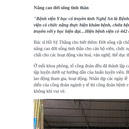
Nâng cao đời sống tinh thần
"Bệnh viện Y học cổ truyền tỉnh Nghệ An là Bệnh
viện có chức năng thực hiện khám bệnh, chữa bện
truyền với y học hiện đại…Hiện bệnh viện có 442 
Bác sĩ Hồ Sỹ Thắng cho biết thêm: Đời sống vật ch
nâng cao đời sống tinh thần cho cán bộ viên, chức 
chất cho các hoạt động văn hoá, văn nghệ, thể dục t
Ở mỗi khoa phòng, tổ công đoàn đều đã thành lập 
tập luyện dưới sự hướng dẫn của huấn luyện viên. B
lao động tham gia, hoạt động. Nhân dịp các ngày lễ 
diễn của công đoàn ngành y tế thì công đoàn bệnh việ
không khí vui vẻ.