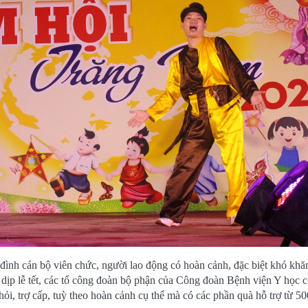
đình cán bộ viên chức, người lao động có hoàn cảnh, đặc biệt khó khă
dịp lễ tết, các tổ công đoàn bộ phận của Công đoàn Bệnh viện Y học 
hỏi, trợ cấp, tuỳ theo hoàn cảnh cụ thể mà có các phần quà hỗ trợ từ 5