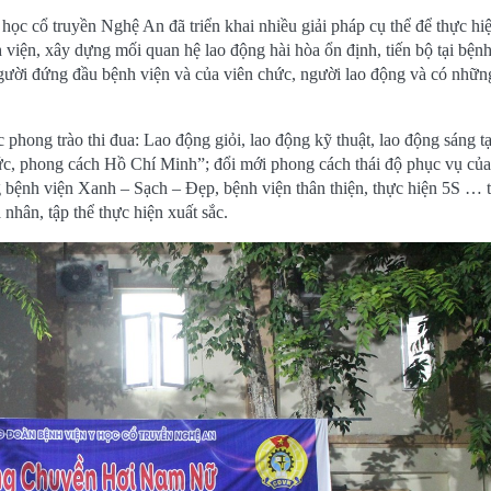
c cổ truyền Nghệ An đã triển khai nhiều giải pháp cụ thể để thực hiệ
 viện, xây dựng mối quan hệ lao động hài hòa ổn định, tiến bộ tại bệnh
người đứng đầu bệnh viện và của viên chức, người lao động và có nhữ
hong trào thi đua: Lao động giỏi, lao động kỹ thuật, lao động sáng tạ
đức, phong cách Hồ Chí Minh”; đổi mới phong cách thái độ phục vụ của
g bệnh viện Xanh – Sạch – Đẹp, bệnh viện thân thiện, thực hiện 5S … t
nhân, tập thể thực hiện xuất sắc.