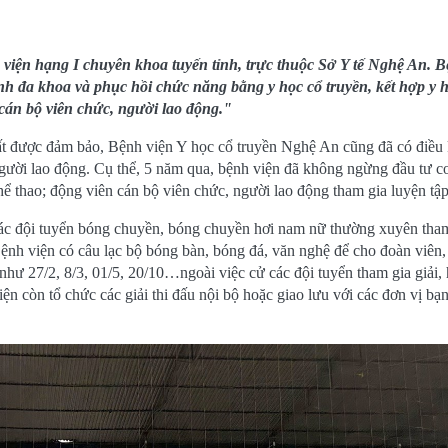
 viện hạng I chuyên khoa tuyến tỉnh, trực thuộc Sở Y tế Nghệ An. 
h đa khoa và phục hồi chức năng bằng y học cổ truyền, kết hợp y 
cán bộ viên chức, người lao động."
ất được đảm bảo, Bệnh viện Y học cổ truyền Nghệ An cũng đã có điều 
người lao động. Cụ thể, 5 năm qua, bệnh viện đã không ngừng đầu tư cơ
hể thao; động viên cán bộ viên chức, người lao động tham gia luyện tập
các đội tuyển bóng chuyền, bóng chuyền hơi nam nữ thường xuyên tha
ệnh viện có câu lạc bộ bóng bàn, bóng đá, văn nghệ để cho đoàn viên,
như 27/2, 8/3, 01/5, 20/10…ngoài việc cử các đội tuyển tham gia giải, 
n còn tổ chức các giải thi đấu nội bộ hoặc giao lưu với các đơn vị bạn 