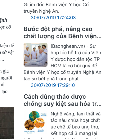
Giám đốc Bệnh viện Y học Cổ
truyền Nghệ An.
30/07/2019 17:24:03
Bệnh
học cổ
Bước đột phá, nâng cao
chất lượng của Bệnh viện Y
học cổ truyền Nghệ An
kiện để
(Baonghean.vn) - Sự
 sở vật
hợp tác hỗ trợ của Viện
Y dược học dân tộc TP
...
HCM là cơ hội quý để
m gia
Bệnh viện Y học cổ truyền Nghệ An
 người
tạo sự bứt phá trong phát
hội
30/07/2019 17:29:10
tạo
Cách dùng thảo dược
chống suy kiệt sau hóa trị,
xạ ung thư
Nghệ vàng, tam thất và
tảo nâu chứa hoạt chất
ức chế tế bào ung thư,
kết hợp cả 3 mang lại