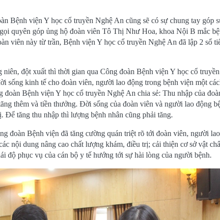
àn Bệnh viện Y học cổ truyền Nghệ An cũng sẽ có sự chung tay góp s
 gọi quyên góp ủng hộ đoàn viên Tô Thị Như Hoa, khoa Nội B mắc b
oàn viên này từ trần, Bệnh viện Y học cổ truyền Nghệ An đã lập 2 sổ ti
g niên, đột xuất thì thời gian qua Công đoàn Bệnh viện Y học cổ truyề
ời sống kinh tế cho đoàn viên, người lao động trong bệnh viện một cá
g đoàn Bệnh viện Y học cổ truyền Nghệ An chia sẻ: Thu nhập của đoà
̀n tăng thêm và tiền thưởng. Đời sống của đoàn viên và người lao động b
ị. Để tăng thu nhập thì lượng bệnh nhân cũng phải tăng.
 đoàn Bệnh viện đã tăng cường quán triệt rõ tới đoàn viên, người la
ác nội dung nâng cao chất lượng khám, điều trị; cải thiện cơ sở vật chấ
ái độ phục vụ của cán bộ y tế hướng tới sự hài lòng của người bệnh.