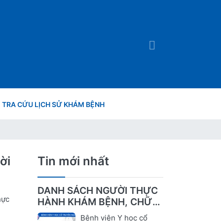
TRA CỨU LỊCH SỬ KHÁM BỆNH
ời
Tin mới nhất
DANH SÁCH NGƯỜI THỰC
hực
HÀNH KHÁM BỆNH, CHỮA
BỆNH
Bệnh viện Y học cổ