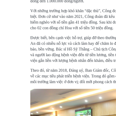
đồng đến 1.000.000 đồng/người.
Với những trường hợp khó khăn “đặc thù”, Công đo
biệt. Đơn cử như vào năm 2021, Công đoàn đã kêu
hiểm nghèo với số tiền gần 41 triệu đồng. Sau khi đ
cho 02 con đồng chí Hoa với số tiền 50 triệu đồng.
Được biết, bên cạnh việc hỗ trợ, giúp đỡ theo thườn
An đã có nhiều nỗ lực và cách làm hay để chăm lo đ
bảo, bền vững. Bác sĩ Hồ Sỹ Thắng – Chủ tịch Côn
và người lao động bệnh viện đến từ tiền lương, tiê
viện gắn liền với lượng bệnh nhân đến khám, điều tr
Theo đó, từ năm 2018, Đảng uỷ, Ban Giám đốc, Công
về các mục tiêu phát triển bệnh viện. Trong đó gồm c
môi trường làm việc ở đơn vị; đổi mới phong cách th