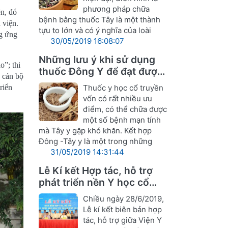
phương pháp chữa
n, đó
bệnh bằng thuốc Tây là một thành
 viện.
tựu to lớn và có ý nghĩa của loài
ng ứng
30/05/2019 16:08:07
Những lưu ý khi sử dụng
o”; thi
thuốc Đông Y để đạt được
 cán bộ
hiệu quả tốt nhất
riển
Thuốc y học cổ truyền
vốn có rất nhiều ưu
điểm, có thể chữa được
một số bệnh mạn tính
mà Tây y gặp khó khăn. Kết hợp
Đông -Tây y là một trong những
31/05/2019 14:31:44
Lễ Kí kết Hợp tác, hỗ trợ
phát triển nền Y học cổ
truyền Nghệ An
Chiều ngày 28/6/2019,
Lễ kí kết biên bản hợp
tác, hỗ trợ giữa Viện Y