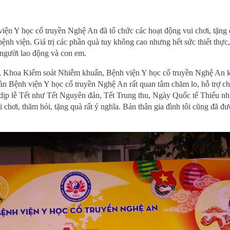
iện Y học cổ truyền Nghệ An đã tổ chức các hoạt động vui chơi, tặng
ệnh viện. Giá trị các phần quà tuy không cao nhưng hết sức thiết thực,
 người lao động và con em.
h, Khoa Kiểm soát Nhiễm khuẩn, Bệnh viện Y học cổ truyền Nghệ An k
 Bệnh viện Y học cổ truyền Nghệ An rất quan tâm chăm lo, hỗ trợ c
c dịp lễ Tết như Tết Nguyên đán, Tết Trung thu, Ngày Quốc tế Thiếu n
chơi, thăm hỏi, tặng quà rất ý nghĩa. Bản thân gia đình tôi cũng đã đ