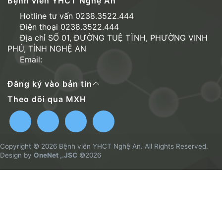
Bệnh viên YHCT Nghệ An
Hotline tư vấn 0238.3522.444
Điện thoại 0238.3522.444
Địa chỉ SỐ 01, ĐƯỜNG TUỆ TĨNH, PHƯỜNG VINH
PHÚ, TỈNH NGHỆ AN
Email:
Đăng ký vào bản tin
Theo dõi qua MXH
Copyright © 2026 Bệnh viên YHCT Nghệ An. All Rights Reserved.
Design by
OneNet ,.JSC
©2026