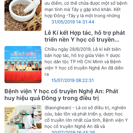
ưu điểm, có thể chữa được một số bệnh
mạn tính mà Tây y gặp khó khăn. Kết
hợp Đông -Tây y là một trong những
31/05/2019 14:31:44
Lễ Kí kết Hợp tác, hỗ trợ phát
triển nền Y học cổ truyền
Nghệ An
Chiều ngày 28/6/2019, Lễ kí kết biên
bản hợp tác, hỗ trợ giữa Viện Y dược
học dân tộc TP Hồ Chí Minh và Bệnh
viện Y học cổ truyền Nghệ An đã diễn
ra
15/07/2019 08:22:31
Bệnh viện Y học cổ truyền Nghệ An: Phát
huy hiệu quả Đông y trong điều trị
(Baonghean) - Là cơ sở điều trị, nghiên
cứu, bảo tồn và phát triển y, dược học
cổ truyền lớn nhất của tỉnh, Bệnh viện Y
học cổ truyền Nghệ An đã và
30/07/2019 16:45:36