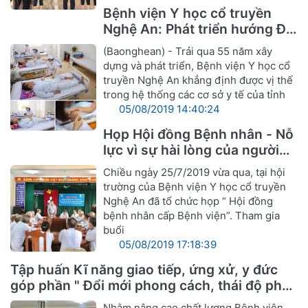
Bệnh viện Y học cổ truyền
Nghệ An: Phát triển hướng Đa
khoa Y, Dược cổ truyền
(Baonghean) - Trải qua 55 năm xây
dựng và phát triển, Bệnh viện Y học cổ
truyền Nghệ An khẳng định được vị thế
trong hệ thống các cơ sở y tế của tỉnh
05/08/2019 14:40:24
Họp Hội đồng Bệnh nhân - Nỗ
lực vì sự hài lòng của người
bệnh
Chiều ngày 25/7/2019 vừa qua, tại hội
trường của Bệnh viện Y học cổ truyền
Nghệ An đã tổ chức họp “ Hội đồng
bệnh nhân cấp Bệnh viện”. Tham gia
buổi
05/08/2019 17:18:39
Tập huấn Kĩ năng giao tiếp, ứng xử, y đức
góp phần " Đổi mới phong cách, thái độ phục
vụ cán bộ ngành Y hướng tới sự hài lòng
Nhằm nâng cao chất lượng Bệnh viện,