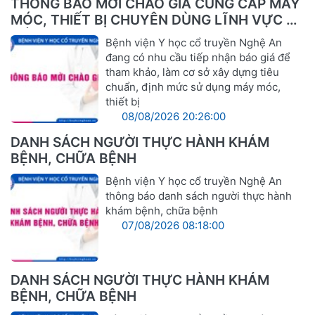
THÔNG BÁO MỜI CHÀO GIÁ CUNG CẤP MÁY
MÓC, THIẾT BỊ CHUYÊN DÙNG LĨNH VỰC Y
TẾ
Bệnh viện Y học cổ truyền Nghệ An
đang có nhu cầu tiếp nhận báo giá để
tham khảo, làm cơ sở xây dựng tiêu
chuẩn, định mức sử dụng máy móc,
thiết bị
08/08/2026 20:26:00
DANH SÁCH NGƯỜI THỰC HÀNH KHÁM
BỆNH, CHỮA BỆNH
Bệnh viện Y học cổ truyền Nghệ An
thông báo danh sách người thực hành
khám bệnh, chữa bệnh
07/08/2026 08:18:00
DANH SÁCH NGƯỜI THỰC HÀNH KHÁM
BỆNH, CHỮA BỆNH