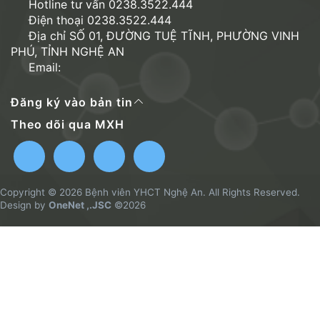
Hotline tư vấn 0238.3522.444
Điện thoại 0238.3522.444
Địa chỉ SỐ 01, ĐƯỜNG TUỆ TĨNH, PHƯỜNG VINH
PHÚ, TỈNH NGHỆ AN
Email:
Đăng ký vào bản tin
Theo dõi qua MXH
Copyright © 2026 Bệnh viên YHCT Nghệ An. All Rights Reserved.
Design by
OneNet ,.JSC
©2026