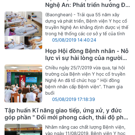
Nghệ An: Phát triển hướng Đa
khoa Y, Dược cổ truyền
(Baonghean) - Trải qua 55 năm xây
dựng và phát triển, Bệnh viện Y học cổ
truyền Nghệ An khẳng định được vị thế
trong hệ thống các cơ sở y tế của tỉnh
05/08/2019 14:40:24
Họp Hội đồng Bệnh nhân - Nỗ
lực vì sự hài lòng của người
bệnh
Chiều ngày 25/7/2019 vừa qua, tại hội
trường của Bệnh viện Y học cổ truyền
Nghệ An đã tổ chức họp “ Hội đồng
bệnh nhân cấp Bệnh viện”. Tham gia
buổi
05/08/2019 17:18:39
Tập huấn Kĩ năng giao tiếp, ứng xử, y đức
góp phần " Đổi mới phong cách, thái độ phục
vụ cán bộ ngành Y hướng tới sự hài lòng
Nhằm nâng cao chất lượng Bệnh viện,
người bệnh"
vào ngày 11/08/2019, Bệnh viện Y học