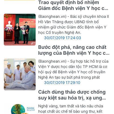
Trao quyết định bổ nhiệm
Giám đốc Bệnh viện Y học cổ
truyền Nghệ An
(Baonghean.vn) - Bác sỹ chuyên khoa II
Hồ Văn Thăng được UBND tỉnh bổ
nhiệm giữ chức Giám đốc Bệnh viện Y
học Cổ truyền Nghệ An.
30/07/2019 17:24:03
Bước đột phá, nâng cao chất
lượng của Bệnh viện Y học cổ
truyền Nghệ An
(Baonghean.vn) - Sự hợp tác hỗ trợ của
Viện Y dược học dân tộc TP HCM là cơ
hội quý để Bệnh viện Y học cổ truyền
Nghệ An tạo sự bứt phá trong phát
30/07/2019 17:29:10
Cách dùng thảo dược chống
suy kiệt sau hóa trị, xạ ung
thư
Nghệ vàng, tam thất và tảo nâu chứa
hoạt chất ức chế tế bào ung thư, kết