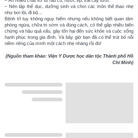
– Ăn nhiều chất xơ từ rau củ, nước ép, trái cây tươi.
– Nên tập thể dục, dưỡng sinh và chơi các môn thể thao nhẹ
như bơi lội, đi bộ…
Bệnh trĩ tuy không nguy hiểm nhưng nếu không biết quan tâm
phòng ngừa, chữa trị sớm và đúng cách, có thể gặp nhiều biến
chứng và hậu quả xấu, gây tổn hại đến sức khỏe và cuộc sống
hạnh phúc trong gia đình. Và bây giờ bạn đã có thể trút bỏ nỗi
niềm riêng của mình một cách nhẹ nhàng rồi đó!
(Nguồn tham khảo: Viện Y Dược học dân tộc Thành phố Hồ
Chí Minh)