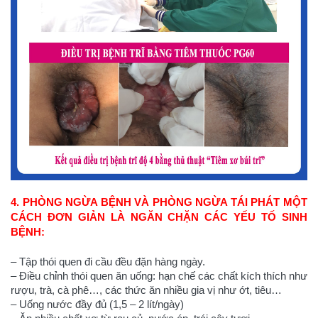
4. PHÒNG NGỪA BỆNH VÀ PHÒNG NGỪA TÁI PHÁT MỘT
CÁCH ĐƠN GIẢN LÀ NGĂN CHẶN CÁC YẾU TỐ SINH
BỆNH:
– Tập thói quen đi cầu đều đặn hàng ngày.
– Điều chỉnh thói quen ăn uống: hạn chế các chất kích thích như
rượu, trà, cà phê…, các thức ăn nhiều gia vị như ớt, tiêu…
– Uống nước đầy đủ (1,5 – 2 lít/ngày)