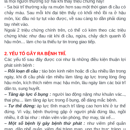
là mọi người thường sợ hãi khi thấy triệu chứng này!
- Sa búi trĩ thường xảy ra muộn hơn sau một thời gian đi cầu có
chảy máu. Sau mỗi khi đại tiện thấy có khối nhỏ lồi ra ở hậu
môn, lúc đầu nó tự tụt vào được, về sau càng to dần phải dùng
tay nhét vào.
Ngoài 2 triệu chứng chính trên, có thể có kèm theo các triệu
chứng khác như đau rát khi đi cầu, ngứa, chảy dịch quanh lỗ
hậu môn… làm cho ta thiếu tự tin trong giao tiếp.
2. YẾU TỐ GÂY RA BỆNH TRĨ.
Các yếu tố sau đây được coi như là những điều kiện thuận lợi
phát sinh bệnh :
– Rối loạn đi cầu :
táo bón kinh niên hoặc đi cầu nhiều lần trong
ngày, khi đi cầu phải rặn nhiều làm tăng áp lực trong lòng ống
hậu môn, kích thích niêm mạc hậu môn, lâu ngày làm các búi trĩ
dãn to, sung huyết.
– Tăng áp lực ổ bụng :
người lao động nặng như khuân vác..,
thai phụ… làm tăng áp lực trong ổ bụng, dễ dàng mắc bệnh.
– Tư thế đứng:
áp lực tĩnh mạch trĩ tăng cao hơn khi ở tư thế
đứng. Vì vậy, bệnh thường gặp ở người phải đứng lâu, ngồi
nhiều, ít đi lại như : nhân viên văn phòng, thợ may, tài xế…
– Một số bệnh lý gây bệnh thứ phát :
như viêm phế quản
mạn, dãn phế quản, viêm đại tràng mạn, ung thư trực tràng, u