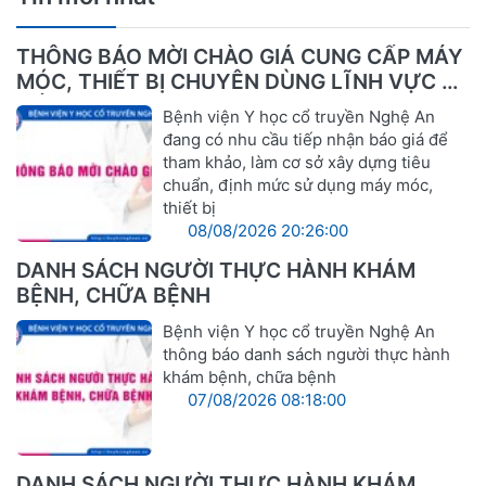
THÔNG BÁO MỜI CHÀO GIÁ CUNG CẤP MÁY
MÓC, THIẾT BỊ CHUYÊN DÙNG LĨNH VỰC Y
TẾ
Bệnh viện Y học cổ truyền Nghệ An
đang có nhu cầu tiếp nhận báo giá để
tham khảo, làm cơ sở xây dựng tiêu
chuẩn, định mức sử dụng máy móc,
thiết bị
08/08/2026 20:26:00
DANH SÁCH NGƯỜI THỰC HÀNH KHÁM
BỆNH, CHỮA BỆNH
Bệnh viện Y học cổ truyền Nghệ An
thông báo danh sách người thực hành
khám bệnh, chữa bệnh
07/08/2026 08:18:00
DANH SÁCH NGƯỜI THỰC HÀNH KHÁM