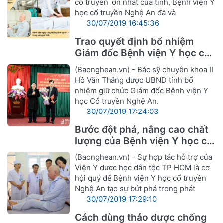
cổ truyền lớn nhất của tỉnh, Bệnh viện Y
học cổ truyền Nghệ An đã và
30/07/2019 16:45:36
Trao quyết định bổ nhiệm
Giám đốc Bệnh viện Y học cổ
truyền Nghệ An
(Baonghean.vn) - Bác sỹ chuyên khoa II
Hồ Văn Thăng được UBND tỉnh bổ
nhiệm giữ chức Giám đốc Bệnh viện Y
học Cổ truyền Nghệ An.
30/07/2019 17:24:03
Bước đột phá, nâng cao chất
lượng của Bệnh viện Y học cổ
truyền Nghệ An
(Baonghean.vn) - Sự hợp tác hỗ trợ của
Viện Y dược học dân tộc TP HCM là cơ
hội quý để Bệnh viện Y học cổ truyền
Nghệ An tạo sự bứt phá trong phát
30/07/2019 17:29:10
Cách dùng thảo dược chống