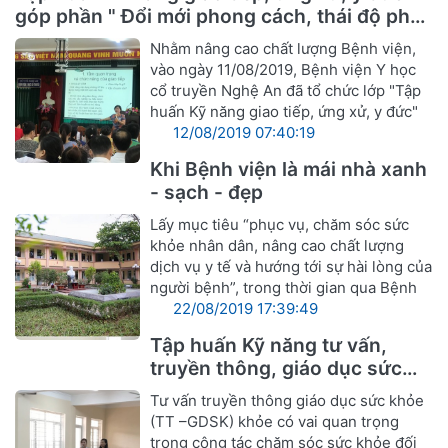
góp phần " Đổi mới phong cách, thái độ phục
vụ cán bộ ngành Y hướng tới sự hài lòng
Nhằm nâng cao chất lượng Bệnh viện,
người bệnh"
vào ngày 11/08/2019, Bệnh viện Y học
cổ truyền Nghệ An đã tổ chức lớp "Tập
huấn Kỹ năng giao tiếp, ứng xử, y đức"
12/08/2019 07:40:19
Khi Bệnh viện là mái nhà xanh
- sạch - đẹp
Lấy mục tiêu “phục vụ, chăm sóc sức
khỏe nhân dân, nâng cao chất lượng
dịch vụ y tế và hướng tới sự hài lòng của
người bệnh”, trong thời gian qua Bệnh
22/08/2019 17:39:49
Tập huấn Kỹ năng tư vấn,
truyền thông, giáo dục sức
khỏe
Tư vấn truyền thông giáo dục sức khỏe
(TT –GDSK) khỏe có vai quan trọng
trong công tác chăm sóc sức khỏe đối