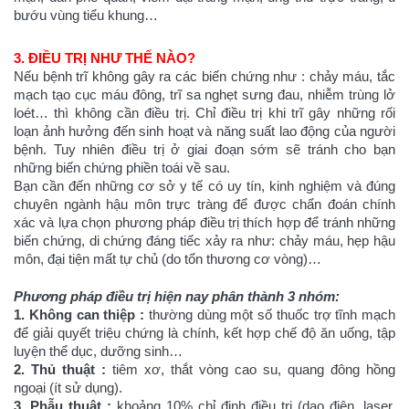
bướu vùng tiểu khung…
3. ĐIỀU TRỊ NHƯ THẾ NÀO?
Nếu bệnh trĩ không gây ra các biến chứng như : chảy máu, tắc
mạch tạo cục máu đông, trĩ sa nghẹt sưng đau, nhiễm trùng lở
loét… thì không cần điều trị. Chỉ điều trị khi trĩ gây những rối
loạn ảnh hưởng đến sinh hoạt và năng suất lao động của người
bệnh. Tuy nhiên điều trị ở giai đoạn sớm sẽ tránh cho bạn
những biến chứng phiền toái về sau.
Bạn cần đến những cơ sở y tế có uy tín, kinh nghiệm và đúng
chuyên ngành hậu môn trực tràng để được chẩn đoán chính
xác và lựa chọn phương pháp điều trị thích hợp để tránh những
biến chứng, di chứng đáng tiếc xảy ra như: chảy máu, hẹp hậu
môn, đại tiện mất tự chủ (do tổn thương cơ vòng)…
Phương pháp điều trị hiện nay phân thành 3 nhóm:
1. Không can thiệp :
thường dùng một số thuốc trợ tĩnh mạch
để giải quyết triệu chứng là chính, kết hợp chế độ ăn uống, tập
luyện thể dục, dưỡng sinh…
2. Thủ thuật :
tiêm xơ, thắt vòng cao su, quang đông hồng
ngoại (ít sử dụng).
3. Phẫu thuật :
khoảng 10% chỉ định điều trị (dao điện, laser,