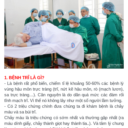
1. BỆNH TRĨ LÀ GÌ?
- Là bệnh rất phổ biến, chiếm tỉ lệ khoảng 50-60% các bệnh lý
vùng hậu môn trực tràng (trĩ, nứt kẽ hậu môn, rò (mạch lươn),
sa trực tràng…). Căn nguyên là do dãn quá mức các đám rối
tĩnh mạch trĩ. Vì thế nó không lây như một số người lầm tưởng.
- Có 2 triệu chứng chính đưa chúng ta đi khám bệnh là chảy
máu và sa búi trĩ.
Chảy máu là triệu chứng có sớm nhất và thường gặp nhất (ra
máu dính giấy, chảy thành giọt hay thành tia..). Và tâm lý chung