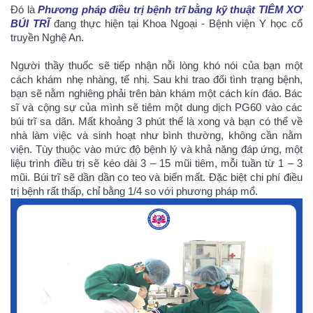
Đó là
Phương pháp điều trị bệnh trĩ bằng kỹ thuật TIÊM XƠ
BÚI TRĨ
đang thực hiện tại Khoa Ngoại - Bệnh viện Y học cổ
truyền Nghệ An.
Người thầy thuốc sẽ tiếp nhận nỗi lòng khó nói của bạn một
cách khám nhẹ nhàng, tế nhị. Sau khi trao đổi tình trạng bệnh,
bạn sẽ nằm nghiêng phải trên bàn khám một cách kín đáo. Bác
sĩ và cộng sự của mình sẽ tiêm một dung dịch PG60 vào các
búi trĩ sa dãn. Mất khoảng 3 phút thế là xong và bạn có thể về
nhà làm việc và sinh hoạt như bình thường, không cần nằm
viện. Tùy thuộc vào mức độ bệnh lý và khả năng đáp ứng, một
liệu trình điều trị sẽ kéo dài 3 – 15 mũi tiêm, mỗi tuần từ 1 – 3
mũi. Búi trĩ sẽ dần dần co teo và biến mất. Đặc biệt chi phí điều
trị bệnh rất thấp, chỉ bằng 1/4 so với phương pháp mổ.