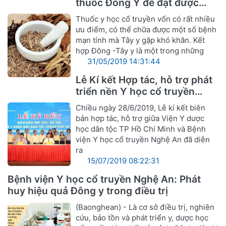
thuốc Đông Y để đạt được
hiệu quả tốt nhất
Thuốc y học cổ truyền vốn có rất nhiều
ưu điểm, có thể chữa được một số bệnh
mạn tính mà Tây y gặp khó khăn. Kết
hợp Đông -Tây y là một trong những
31/05/2019 14:31:44
Lễ Kí kết Hợp tác, hỗ trợ phát
triển nền Y học cổ truyền
Nghệ An
Chiều ngày 28/6/2019, Lễ kí kết biên
bản hợp tác, hỗ trợ giữa Viện Y dược
học dân tộc TP Hồ Chí Minh và Bệnh
viện Y học cổ truyền Nghệ An đã diễn
ra
15/07/2019 08:22:31
Bệnh viện Y học cổ truyền Nghệ An: Phát
huy hiệu quả Đông y trong điều trị
(Baonghean) - Là cơ sở điều trị, nghiên
cứu, bảo tồn và phát triển y, dược học