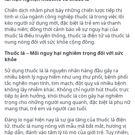
Chiến dịch nhằm phơi bày những chiến lược tiếp thị
tinh vi của ngành công nghiệp thuốc lá trong việc lôi
kéo người sử dụng mới, đặc biệt là trẻ em và thanh
thiếu niên; đồng thời cảnh báo về sự nguy hại của
thuốc lá điếu truyền thống, thuốc lá điện tử và thuốc lá
nung nóng đối với sức khỏe cộng đồng.
Thuốc lá – Mối nguy hại nghiêm trọng đối với sức
khỏe
Sử dụng thuốc lá là nguyên nhân hàng đầu gây ra
nhiều bệnh lý nguy hiểm như ung thư phổi, bệnh phổi
tắc nghẽn mạn tính, tim mạch, đột quỵ và nhiều bệnh
không lây nhiễm khác. Không chỉ người hút thuốc trực
tiếp bị ảnh hưởng, khói thuốc lá còn gây hại nghiêm
trọng cho những người xung quanh, đặc biệt là phụ nữ
mang thai, trẻ em và người cao tuổi.
Đáng lo ngại hiện nay là sự gia tăng của thuốc lá điện
tử, thuốc lá nung nóng với mẫu mã bắt mắt, hương vị
hấp dẫn, đánh vào tâm lý tò mò của giới trẻ. Tuy nhiên,