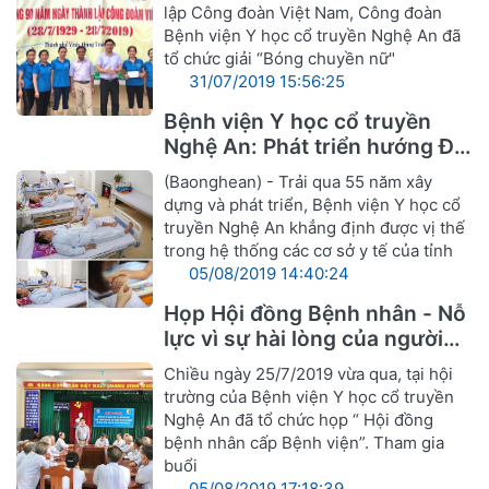
lập Công đoàn Việt Nam, Công đoàn
Bệnh viện Y học cổ truyền Nghệ An đã
tổ chức giải “Bóng chuyền nữ"
31/07/2019 15:56:25
Bệnh viện Y học cổ truyền
Nghệ An: Phát triển hướng Đa
khoa Y, Dược cổ truyền
(Baonghean) - Trải qua 55 năm xây
dựng và phát triển, Bệnh viện Y học cổ
truyền Nghệ An khẳng định được vị thế
trong hệ thống các cơ sở y tế của tỉnh
05/08/2019 14:40:24
Họp Hội đồng Bệnh nhân - Nỗ
lực vì sự hài lòng của người
bệnh
Chiều ngày 25/7/2019 vừa qua, tại hội
trường của Bệnh viện Y học cổ truyền
Nghệ An đã tổ chức họp “ Hội đồng
bệnh nhân cấp Bệnh viện”. Tham gia
buổi
05/08/2019 17:18:39