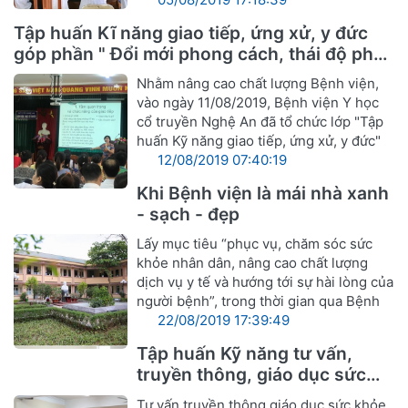
Tập huấn Kĩ năng giao tiếp, ứng xử, y đức
góp phần " Đổi mới phong cách, thái độ phục
vụ cán bộ ngành Y hướng tới sự hài lòng
Nhằm nâng cao chất lượng Bệnh viện,
người bệnh"
vào ngày 11/08/2019, Bệnh viện Y học
cổ truyền Nghệ An đã tổ chức lớp "Tập
huấn Kỹ năng giao tiếp, ứng xử, y đức"
12/08/2019 07:40:19
Khi Bệnh viện là mái nhà xanh
- sạch - đẹp
Lấy mục tiêu “phục vụ, chăm sóc sức
khỏe nhân dân, nâng cao chất lượng
dịch vụ y tế và hướng tới sự hài lòng của
người bệnh”, trong thời gian qua Bệnh
22/08/2019 17:39:49
Tập huấn Kỹ năng tư vấn,
truyền thông, giáo dục sức
khỏe
Tư vấn truyền thông giáo dục sức khỏe