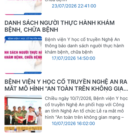
23/07/2026 22:41:00
DANH SÁCH NGƯỜI THỰC HÀNH KHÁM
BỆNH, CHỮA BỆNH
Bệnh viện Y học cổ truyền Nghệ An
thông báo danh sách người thực hành
khám bệnh, chữa bệnh
17/07/2026 14:50:00
BỆNH VIỆN Y HỌC CỔ TRUYỀN NGHỆ AN RA
MẮT MÔ HÌNH "AN TOÀN TRÊN KHÔNG GIAN
MẠNG – VỮNG VÀNG TRONG CHUYỂN ĐỔI
Chiều ngày 10/7/2026, Bệnh viện Y học
SỐ"
cổ truyền Nghệ An phối hợp với Công
an tỉnh Nghệ An tổ chức Lễ ra mắt mô
hình "An toàn trên không gian mạng –
10/07/2026 16:02:00