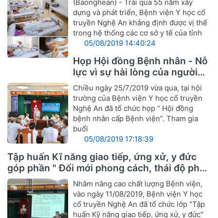
(Baonghean) - Trải qua 55 năm xây
dựng và phát triển, Bệnh viện Y học cổ
truyền Nghệ An khẳng định được vị thế
trong hệ thống các cơ sở y tế của tỉnh
05/08/2019 14:40:24
Họp Hội đồng Bệnh nhân - Nỗ
lực vì sự hài lòng của người
bệnh
Chiều ngày 25/7/2019 vừa qua, tại hội
trường của Bệnh viện Y học cổ truyền
Nghệ An đã tổ chức họp “ Hội đồng
bệnh nhân cấp Bệnh viện”. Tham gia
buổi
05/08/2019 17:18:39
Tập huấn Kĩ năng giao tiếp, ứng xử, y đức
góp phần " Đổi mới phong cách, thái độ phục
vụ cán bộ ngành Y hướng tới sự hài lòng
Nhằm nâng cao chất lượng Bệnh viện,
người bệnh"
vào ngày 11/08/2019, Bệnh viện Y học
cổ truyền Nghệ An đã tổ chức lớp "Tập
huấn Kỹ năng giao tiếp, ứng xử, y đức"