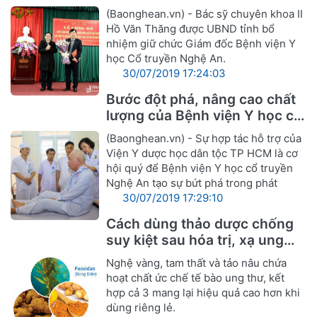
truyền Nghệ An
(Baonghean.vn) - Bác sỹ chuyên khoa II
Hồ Văn Thăng được UBND tỉnh bổ
nhiệm giữ chức Giám đốc Bệnh viện Y
học Cổ truyền Nghệ An.
30/07/2019 17:24:03
Bước đột phá, nâng cao chất
lượng của Bệnh viện Y học cổ
truyền Nghệ An
(Baonghean.vn) - Sự hợp tác hỗ trợ của
Viện Y dược học dân tộc TP HCM là cơ
hội quý để Bệnh viện Y học cổ truyền
Nghệ An tạo sự bứt phá trong phát
30/07/2019 17:29:10
Cách dùng thảo dược chống
suy kiệt sau hóa trị, xạ ung
thư
Nghệ vàng, tam thất và tảo nâu chứa
hoạt chất ức chế tế bào ung thư, kết
hợp cả 3 mang lại hiệu quả cao hơn khi
dùng riêng lẻ.