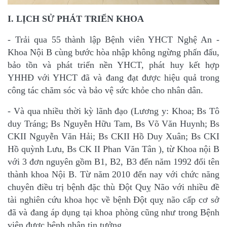
I. LỊCH SỬ PHÁT TRIỂN KHOA
- Trải qua 55 thành lập Bệnh viên YHCT Nghệ An -
Khoa Nội B cùng bước hòa nhập không
ngừng phấn đấu,
bảo tồn và phát triển nền YHCT, phát huy kết hợp
YHHĐ với YHCT đã và
đang đạt được hiệu quả trong
công tác chăm sóc và bảo vệ sức khỏe cho nhân dân.
- Và qua nhiều thời kỳ lãnh đạo (Lương y: Khoa; Bs Tô
duy Tráng; Bs Nguyễn Hữu Tam, Bs
Võ Văn Huynh; Bs
CKII Nguyễn Văn Hải; Bs CKII Hồ Duy Xuân; Bs CKI
Hồ quỳnh Lưu,
Bs CK II Phan Văn Tân ), từ Khoa nội B
với 3 đơn nguyên gồm B1, B2, B3 đến năm 1992 đổi
tên
thành khoa Nội B. Từ năm 2010 đến nay với chức năng
chuyên điều trị bệnh đặc thù Đột
Quỵ Não với nhiều đề
tài nghiên cứu khoa học về bệnh Đột quỵ não cấp cơ sở
đã và đang áp
dụng tại khoa phòng cũng như trong Bệnh
viện được bệnh nhân tin tưởng.