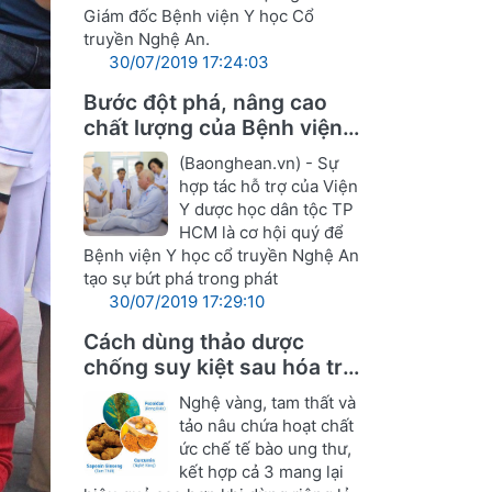
Giám đốc Bệnh viện Y học Cổ
truyền Nghệ An.
30/07/2019 17:24:03
Bước đột phá, nâng cao
chất lượng của Bệnh viện Y
học cổ truyền Nghệ An
(Baonghean.vn) - Sự
hợp tác hỗ trợ của Viện
Y dược học dân tộc TP
HCM là cơ hội quý để
Bệnh viện Y học cổ truyền Nghệ An
tạo sự bứt phá trong phát
30/07/2019 17:29:10
Cách dùng thảo dược
chống suy kiệt sau hóa trị,
xạ ung thư
Nghệ vàng, tam thất và
tảo nâu chứa hoạt chất
ức chế tế bào ung thư,
kết hợp cả 3 mang lại