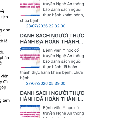
truyền Nghệ An thông
báo danh sách người
 về
thực hành khám bệnh,
 tịch
chữa bệnh
28/07/2026 22:32:00
ng đơn
DANH SÁCH NGƯỜI THỰC
ị
h lá
HÀNH ĐÃ HOÀN THÀNH
QUÁ TRÌNH THỰC HÀNH
Bệnh viện Y học cổ
kề.
KHÁM BỆNH, CHỮA BỆNH
truyền Nghệ An thông
 phần
báo danh sách người
ới
thực hành đã hoàn
thành thực hành khám bệnh, chữa
 viên
bệnh
ày đã
27/07/2026 05:39:00
 góp
DANH SÁCH NGƯỜI THỰC
HÀNH ĐÃ HOÀN THÀNH
ng tâm
QUÁ TRÌNH THỰC HÀNH
Bệnh viện Y học cổ
KHÁM BỆNH, CHỮA BỆNH
truyền Nghệ An thông