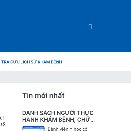
TRA CỨU LỊCH SỬ KHÁM BỆNH
Tin mới nhất
DANH SÁCH NGƯỜI THỰC
ui
HÀNH KHÁM BỆNH, CHỮA
 tổ
BỆNH
Bệnh viện Y học cổ