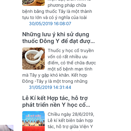
phương pháp chữa
bệnh bằng thuốc Tây là một thành
tựu to lớn và có ý nghĩa của loài
30/05/2019 16:08:07
Những lưu ý khi sử dụng
thuốc Đông Y để đạt được
hiệu quả tốt nhất
Thuốc y học cổ truyền
vốn có rất nhiều ưu
điểm, có thể chữa được
một số bệnh mạn tính
mà Tây y gặp khó khăn. Kết hợp
Đông -Tây y là một trong những
31/05/2019 14:31:44
Lễ Kí kết Hợp tác, hỗ trợ
phát triển nền Y học cổ
truyền Nghệ An
Chiều ngày 28/6/2019,
Lễ kí kết biên bản hợp
tác, hỗ trợ giữa Viện Y