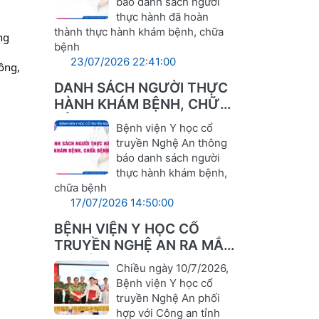
báo danh sách người
thực hành đã hoàn
thành thực hành khám bệnh, chữa
ng
bệnh
23/07/2026 22:41:00
ông,
DANH SÁCH NGƯỜI THỰC
HÀNH KHÁM BỆNH, CHỮA
BỆNH
Bệnh viện Y học cổ
truyền Nghệ An thông
báo danh sách người
thực hành khám bệnh,
chữa bệnh
17/07/2026 14:50:00
BỆNH VIỆN Y HỌC CỔ
TRUYỀN NGHỆ AN RA MẮT
MÔ HÌNH "AN TOÀN TRÊN
Chiều ngày 10/7/2026,
KHÔNG GIAN MẠNG –
Bệnh viện Y học cổ
VỮNG VÀNG TRONG
truyền Nghệ An phối
CHUYỂN ĐỔI SỐ"
hợp với Công an tỉnh