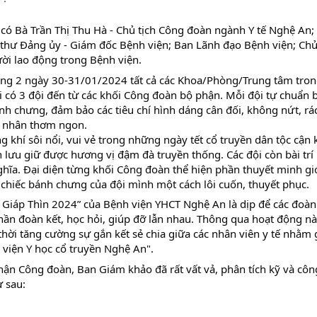
 có Bà Trần Thị Thu Hà - Chủ tịch Công đoàn ngành Y tế Nghệ An;
í thư Đảng ủy - Giám đốc Bệnh viện; Ban Lãnh đạo Bệnh viện; Chủ
ời lao động trong Bệnh viện.
ong 2 ngày 30-31/01/2024 tất cả các Khoa/Phòng/Trung tâm tro
hi có 3 đội đến từ các khối Công đoàn bộ phận. Mỗi đội tự chuẩn b
 chưng, đảm bảo các tiêu chí hình dáng cân đối, không nứt, rác
rền, nhân thơm ngon.
g khí sôi nổi, vui vẻ trong những ngày tết cổ truyền dân tộc cận 
ưu giữ được hương vị đậm đà truyền thống. Các đội còn bài trí
ghĩa. Đại diện từng khối Công đoàn thể hiện phần thuyết minh gi
 chiếc bánh chưng của đội mình một cách lôi cuốn, thuyết phục.
 Giáp Thìn 2024” của Bệnh viện YHCT Nghệ An là dịp để các đoàn
thần đoàn kết, học hỏi, giúp đỡ lẫn nhau. Thông qua hoạt động n
 thời tăng cường sự gắn kết sẻ chia giữa các nhân viên y tế nhằm
viện Y học cổ truyền Nghệ An".
phận Công đoàn, Ban Giám khảo đã rất vất vả, phân tích kỹ và cô
ư sau: