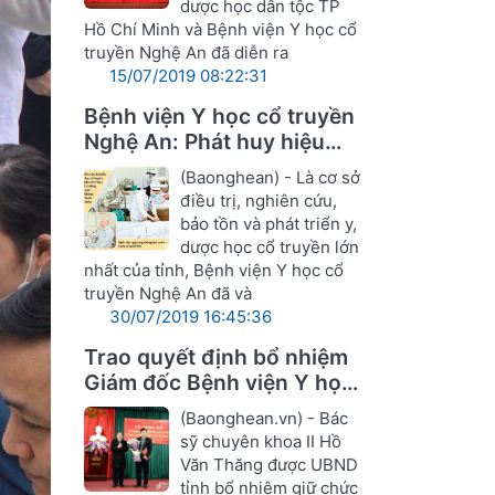
dược học dân tộc TP
Hồ Chí Minh và Bệnh viện Y học cổ
truyền Nghệ An đã diễn ra
15/07/2019 08:22:31
Bệnh viện Y học cổ truyền
Nghệ An: Phát huy hiệu
quả Đông y trong điều trị
(Baonghean) - Là cơ sở
điều trị, nghiên cứu,
bảo tồn và phát triển y,
dược học cổ truyền lớn
nhất của tỉnh, Bệnh viện Y học cổ
truyền Nghệ An đã và
30/07/2019 16:45:36
Trao quyết định bổ nhiệm
Giám đốc Bệnh viện Y học
cổ truyền Nghệ An
(Baonghean.vn) - Bác
sỹ chuyên khoa II Hồ
Văn Thăng được UBND
tỉnh bổ nhiệm giữ chức