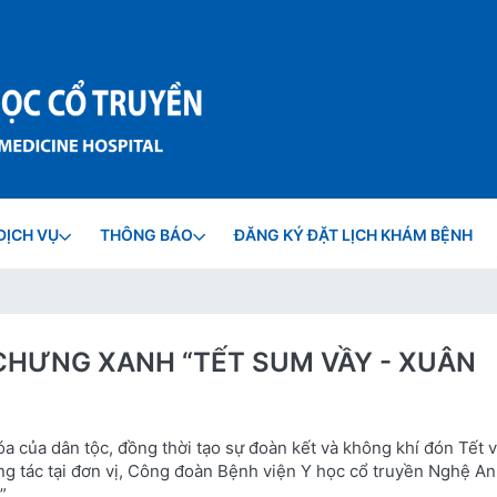
DỊCH VỤ
THÔNG BÁO
ĐĂNG KÝ ĐẶT LỊCH KHÁM BỆNH
H CHƯNG XANH “TẾT SUM VẦY - XUÂN
a của dân tộc, đồng thời tạo sự đoàn kết và không khí đón Tết v
ng tác tại đơn vị, Công đoàn Bệnh viện Y học cổ truyền Nghệ An
”.