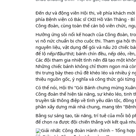
Đến dự và động viên Hội thi, về phía khách mời
phía Bệnh viện có Bác sĩ CKII Hồ Văn Thăng - B
Công đoàn, cùng toàn thể cán bộ viên chức, ngư
Hưởng ứng sôi nổi kế hoạch của Công đoàn, tr
vị nô nức chuẩn bị cho cuộc thi. Tham gia hội t
nguyên liệu, vật dụng để gói và nấu 20 chiếc bánh
để lộ nếp/đậu/thịt; bánh chín đều, nếp dẻo, 
Các đội tham gia nhiệt tình nên đã tạo một khôn
Những chiếc bánh không chỉ thơm ngon mà còn l
thi trưng bày theo chủ đề khéo léo và nhiều ý n
thiệu nguồn gốc, ý nghĩa và công thức gói từng
Có thể nói, Hội thi “Gói Bánh chưng mừng Xuân
Công đoàn thể hiện tài năng, sự khéo léo, tinh 
truyền tải thông điệp về tình yêu dân tộc, đồng
phần xây dựng mái nhà chung, mang tên "Bệnh 
Bằng sự sáng tạo, tài năng, trí tuệ của mỗi bộ 
để chọn ra được đội chiến thắng với kết quả nh
Giải nhất: Công đoàn Hành chính – Tổng hợp