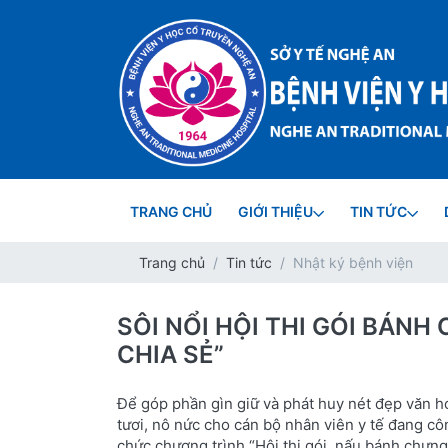
TRANG CHỦ
GIỚI THIỆU
TIN TỨC
Trang chủ
Tin tức
Nhật ký bệnh viện
SÔI NỔI HỘI THI GÓI BÁN
CHIA SẺ”
Để góp phần gìn giữ và phát huy nét đẹp văn hó
tươi, nô nức cho cán bộ nhân viên y tế đang cô
chức chương trình “Hội thi gói, nấu bánh chưng