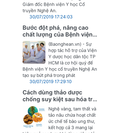
Giám đốc Bệnh viện Y học Cổ
truyền Nghệ An.
30/07/2019 17:24:03
Bước đột phá, nâng cao
chất lượng của Bệnh viện Y
học cổ truyền Nghệ An
(Baonghean.vn) - Sự
hợp tác hỗ trợ của Viện
Y dược học dân tộc TP
HCM là cơ hội quý để
Bệnh viện Y học cổ truyền Nghệ An
tạo sự bứt phá trong phát
30/07/2019 17:29:10
Cách dùng thảo dược
chống suy kiệt sau hóa trị,
xạ ung thư
Nghệ vàng, tam thất và
tảo nâu chứa hoạt chất
ức chế tế bào ung thư,
kết hợp cả 3 mang lại