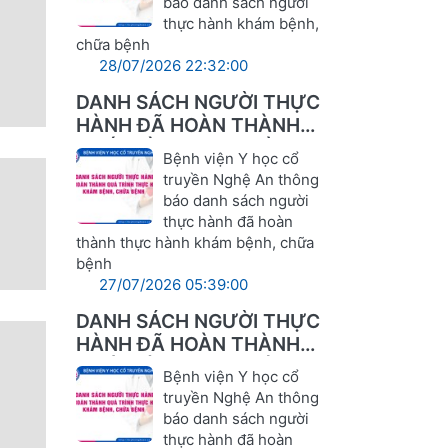
báo danh sách người
thực hành khám bệnh,
chữa bệnh
28/07/2026 22:32:00
DANH SÁCH NGƯỜI THỰC
HÀNH ĐÃ HOÀN THÀNH
QUÁ TRÌNH THỰC HÀNH
Bệnh viện Y học cổ
KHÁM BỆNH, CHỮA BỆNH
truyền Nghệ An thông
báo danh sách người
thực hành đã hoàn
thành thực hành khám bệnh, chữa
bệnh
27/07/2026 05:39:00
DANH SÁCH NGƯỜI THỰC
HÀNH ĐÃ HOÀN THÀNH
QUÁ TRÌNH THỰC HÀNH
Bệnh viện Y học cổ
KHÁM BỆNH, CHỮA BỆNH
truyền Nghệ An thông
báo danh sách người
thực hành đã hoàn