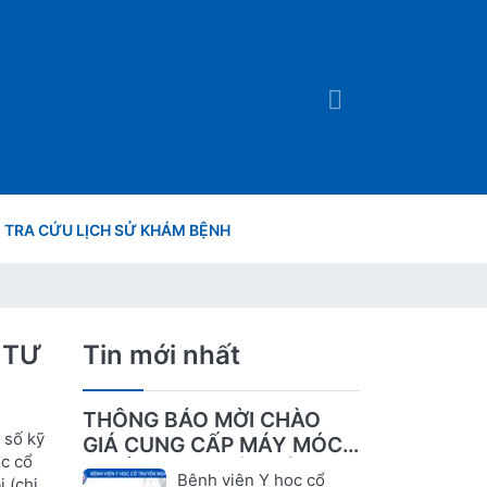
TRA CỨU LỊCH SỬ KHÁM BỆNH
 TƯ
Tin mới nhất
THÔNG BÁO MỜI CHÀO
 số kỹ
GIÁ CUNG CẤP MÁY MÓC,
ọc cổ
THIẾT BỊ CHUYÊN DÙNG
Bệnh viện Y học cổ
 (chi