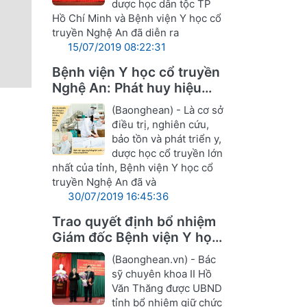
dược học dân tộc TP
Hồ Chí Minh và Bệnh viện Y học cổ
truyền Nghệ An đã diễn ra
15/07/2019 08:22:31
Bệnh viện Y học cổ truyền
Nghệ An: Phát huy hiệu
quả Đông y trong điều trị
(Baonghean) - Là cơ sở
điều trị, nghiên cứu,
bảo tồn và phát triển y,
dược học cổ truyền lớn
nhất của tỉnh, Bệnh viện Y học cổ
truyền Nghệ An đã và
30/07/2019 16:45:36
Trao quyết định bổ nhiệm
Giám đốc Bệnh viện Y học
cổ truyền Nghệ An
(Baonghean.vn) - Bác
sỹ chuyên khoa II Hồ
Văn Thăng được UBND
tỉnh bổ nhiệm giữ chức