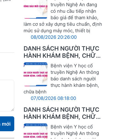
LĨNH VỰC Y TẾ
truyền Nghệ An đang
có nhu cầu tiếp nhận
báo giá để tham khảo,
làm cơ sở xây dựng tiêu chuẩn, định
mức sử dụng máy móc, thiết bị
08/08/2026 20:26:00
DANH SÁCH NGƯỜI THỰC
HÀNH KHÁM BỆNH, CHỮA
BỆNH
Bệnh viện Y học cổ
truyền Nghệ An thông
báo danh sách người
thực hành khám bệnh,
chữa bệnh
07/08/2026 08:18:00
DANH SÁCH NGƯỜI THỰC
HÀNH KHÁM BỆNH, CHỮA
BỆNH
n mới
Bệnh viện Y học cổ
truyền Nghệ An thông