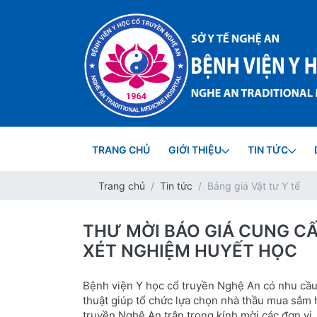
TRANG CHỦ
GIỚI THIỆU
TIN TỨC
Trang chủ
Tin tức
Bảng giá Vật tư Y tế
THƯ MỜI BÁO GIÁ CUNG CẤ
XÉT NGHIỆM HUYẾT HỌC
Bệnh viện Y học cổ truyền Nghệ An có nhu cầu t
thuật giúp tổ chức lựa chọn nhà thầu mua sắm 
truyền Nghệ An trân trọng kính mời các đơn vị,