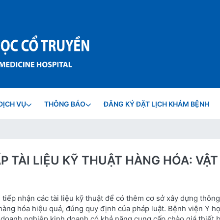
DỊCH VỤ
THÔNG BÁO
ĐĂNG KÝ ĐẶT LỊCH KHÁM BỆNH
P TÀI LIỆU KỸ THUẬT HÀNG HÓA: VẬT
iếp nhận các tài liệu kỹ thuật để có thêm cơ sở xây dựng thông
hàng hóa hiệu quả, đúng quy định của pháp luật. Bệnh viện Y h
 doanh nghiệp kinh doanh có khả năng cung cấp chào giá thiết bị