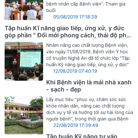
bệnh nhân cấp Bệnh viện”. Tham gia
buổi
05/08/2019 17:18:39
Tập huấn Kĩ năng giao tiếp, ứng xử, y đức
góp phần " Đổi mới phong cách, thái độ phục
vụ cán bộ ngành Y hướng tới sự hài lòng
Nhằm nâng cao chất lượng Bệnh viện,
người bệnh"
vào ngày 11/08/2019, Bệnh viện Y học
cổ truyền Nghệ An đã tổ chức lớp "Tập
huấn Kỹ năng giao tiếp, ứng xử, y đức"
12/08/2019 07:40:19
Khi Bệnh viện là mái nhà xanh
- sạch - đẹp
Lấy mục tiêu “phục vụ, chăm sóc sức
khỏe nhân dân, nâng cao chất lượng
dịch vụ y tế và hướng tới sự hài lòng của
người bệnh”, trong thời gian qua Bệnh
22/08/2019 17:39:49
Tập huấn Kỹ năng tư vấn,