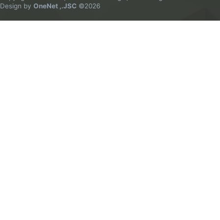
Design by
OneNet ,.JSC
©2026