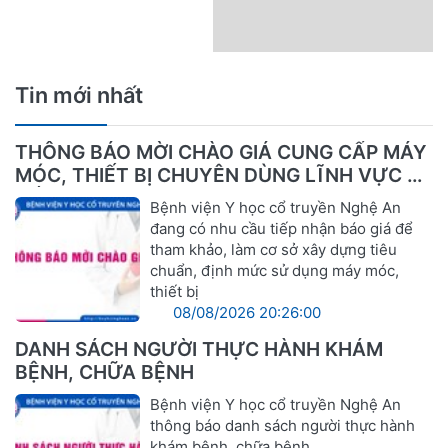
Tin mới nhất
THÔNG BÁO MỜI CHÀO GIÁ CUNG CẤP MÁY
MÓC, THIẾT BỊ CHUYÊN DÙNG LĨNH VỰC Y
TẾ
Bệnh viện Y học cổ truyền Nghệ An
đang có nhu cầu tiếp nhận báo giá để
tham khảo, làm cơ sở xây dựng tiêu
chuẩn, định mức sử dụng máy móc,
thiết bị
08/08/2026 20:26:00
DANH SÁCH NGƯỜI THỰC HÀNH KHÁM
BỆNH, CHỮA BỆNH
Bệnh viện Y học cổ truyền Nghệ An
thông báo danh sách người thực hành
khám bệnh, chữa bệnh