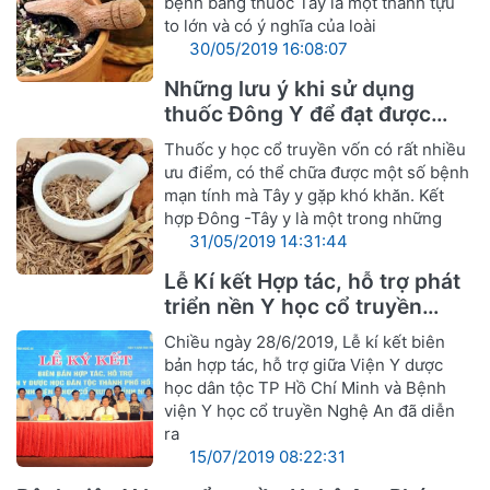
bệnh bằng thuốc Tây là một thành tựu
to lớn và có ý nghĩa của loài
30/05/2019 16:08:07
Những lưu ý khi sử dụng
thuốc Đông Y để đạt được
hiệu quả tốt nhất
Thuốc y học cổ truyền vốn có rất nhiều
ưu điểm, có thể chữa được một số bệnh
mạn tính mà Tây y gặp khó khăn. Kết
hợp Đông -Tây y là một trong những
31/05/2019 14:31:44
Lễ Kí kết Hợp tác, hỗ trợ phát
triển nền Y học cổ truyền
Nghệ An
Chiều ngày 28/6/2019, Lễ kí kết biên
bản hợp tác, hỗ trợ giữa Viện Y dược
học dân tộc TP Hồ Chí Minh và Bệnh
viện Y học cổ truyền Nghệ An đã diễn
ra
15/07/2019 08:22:31