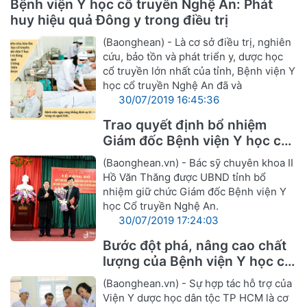
Bệnh viện Y học cổ truyền Nghệ An: Phát
huy hiệu quả Đông y trong điều trị
(Baonghean) - Là cơ sở điều trị, nghiên
cứu, bảo tồn và phát triển y, dược học
cổ truyền lớn nhất của tỉnh, Bệnh viện Y
học cổ truyền Nghệ An đã và
30/07/2019 16:45:36
Trao quyết định bổ nhiệm
Giám đốc Bệnh viện Y học cổ
truyền Nghệ An
(Baonghean.vn) - Bác sỹ chuyên khoa II
Hồ Văn Thăng được UBND tỉnh bổ
nhiệm giữ chức Giám đốc Bệnh viện Y
học Cổ truyền Nghệ An.
30/07/2019 17:24:03
Bước đột phá, nâng cao chất
lượng của Bệnh viện Y học cổ
truyền Nghệ An
(Baonghean.vn) - Sự hợp tác hỗ trợ của
Viện Y dược học dân tộc TP HCM là cơ