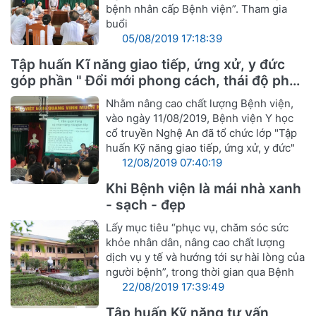
bệnh nhân cấp Bệnh viện”. Tham gia
buổi
05/08/2019 17:18:39
Tập huấn Kĩ năng giao tiếp, ứng xử, y đức
góp phần " Đổi mới phong cách, thái độ phục
vụ cán bộ ngành Y hướng tới sự hài lòng
Nhằm nâng cao chất lượng Bệnh viện,
người bệnh"
vào ngày 11/08/2019, Bệnh viện Y học
cổ truyền Nghệ An đã tổ chức lớp "Tập
huấn Kỹ năng giao tiếp, ứng xử, y đức"
12/08/2019 07:40:19
Khi Bệnh viện là mái nhà xanh
- sạch - đẹp
Lấy mục tiêu “phục vụ, chăm sóc sức
khỏe nhân dân, nâng cao chất lượng
dịch vụ y tế và hướng tới sự hài lòng của
người bệnh”, trong thời gian qua Bệnh
22/08/2019 17:39:49
Tập huấn Kỹ năng tư vấn,