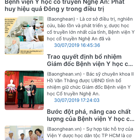
Bệnh viện Y học cổ truyền Nghệ An: Phát
huy hiệu quả Đông y trong điều trị
(Baonghean) - Là cơ sở điều trị, nghiên
cứu, bảo tồn và phát triển y, dược học
cổ truyền lớn nhất của tỉnh, Bệnh viện Y
học cổ truyền Nghệ An đã và
30/07/2019 16:45:36
Trao quyết định bổ nhiệm
Giám đốc Bệnh viện Y học cổ
truyền Nghệ An
(Baonghean.vn) - Bác sỹ chuyên khoa II
Hồ Văn Thăng được UBND tỉnh bổ
nhiệm giữ chức Giám đốc Bệnh viện Y
học Cổ truyền Nghệ An.
30/07/2019 17:24:03
Bước đột phá, nâng cao chất
lượng của Bệnh viện Y học cổ
truyền Nghệ An
(Baonghean.vn) - Sự hợp tác hỗ trợ của
Viện Y dược học dân tộc TP HCM là cơ