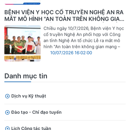
BỆNH VIỆN Y HỌC CỔ TRUYỀN NGHỆ AN RA
MẮT MÔ HÌNH "AN TOÀN TRÊN KHÔNG GIAN
MẠNG – VỮNG VÀNG TRONG CHUYỂN ĐỔI
Chiều ngày 10/7/2026, Bệnh viện Y học
SỐ"
cổ truyền Nghệ An phối hợp với Công
an tỉnh Nghệ An tổ chức Lễ ra mắt mô
hình "An toàn trên không gian mạng –
10/07/2026 16:02:00
Danh mục tin
Dịch vụ Kỹ thuật
Đào tạo - Chỉ đạo tuyến
Lịch Công tác tuần