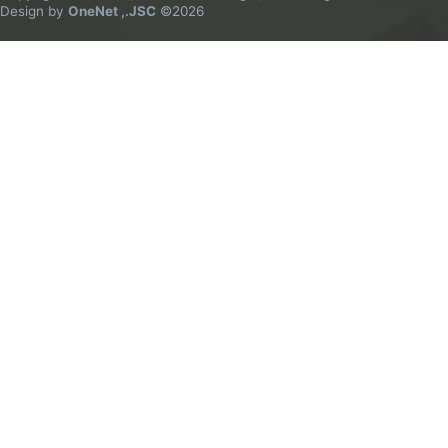
Design by
OneNet ,.JSC
©2026