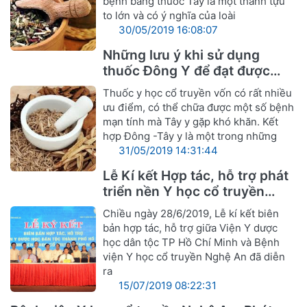
bệnh bằng thuốc Tây là một thành tựu
to lớn và có ý nghĩa của loài
30/05/2019 16:08:07
Những lưu ý khi sử dụng
thuốc Đông Y để đạt được
hiệu quả tốt nhất
Thuốc y học cổ truyền vốn có rất nhiều
ưu điểm, có thể chữa được một số bệnh
mạn tính mà Tây y gặp khó khăn. Kết
hợp Đông -Tây y là một trong những
31/05/2019 14:31:44
Lễ Kí kết Hợp tác, hỗ trợ phát
triển nền Y học cổ truyền
Nghệ An
Chiều ngày 28/6/2019, Lễ kí kết biên
bản hợp tác, hỗ trợ giữa Viện Y dược
học dân tộc TP Hồ Chí Minh và Bệnh
viện Y học cổ truyền Nghệ An đã diễn
ra
15/07/2019 08:22:31