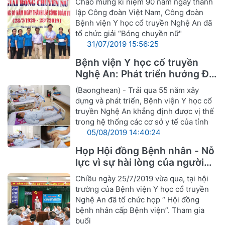
Chào mừng kỉ niệm 90 năm ngày thành
lập Công đoàn Việt Nam, Công đoàn
Bệnh viện Y học cổ truyền Nghệ An đã
tổ chức giải “Bóng chuyền nữ"
31/07/2019 15:56:25
Bệnh viện Y học cổ truyền
Nghệ An: Phát triển hướng Đa
khoa Y, Dược cổ truyền
(Baonghean) - Trải qua 55 năm xây
dựng và phát triển, Bệnh viện Y học cổ
truyền Nghệ An khẳng định được vị thế
trong hệ thống các cơ sở y tế của tỉnh
05/08/2019 14:40:24
Họp Hội đồng Bệnh nhân - Nỗ
lực vì sự hài lòng của người
bệnh
Chiều ngày 25/7/2019 vừa qua, tại hội
trường của Bệnh viện Y học cổ truyền
Nghệ An đã tổ chức họp “ Hội đồng
bệnh nhân cấp Bệnh viện”. Tham gia
buổi