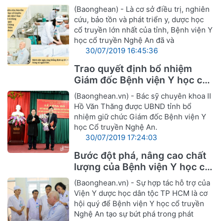
(Baonghean) - Là cơ sở điều trị, nghiên
cứu, bảo tồn và phát triển y, dược học
cổ truyền lớn nhất của tỉnh, Bệnh viện Y
học cổ truyền Nghệ An đã và
30/07/2019 16:45:36
Trao quyết định bổ nhiệm
Giám đốc Bệnh viện Y học cổ
truyền Nghệ An
(Baonghean.vn) - Bác sỹ chuyên khoa II
Hồ Văn Thăng được UBND tỉnh bổ
nhiệm giữ chức Giám đốc Bệnh viện Y
học Cổ truyền Nghệ An.
30/07/2019 17:24:03
Bước đột phá, nâng cao chất
lượng của Bệnh viện Y học cổ
truyền Nghệ An
(Baonghean.vn) - Sự hợp tác hỗ trợ của
Viện Y dược học dân tộc TP HCM là cơ
hội quý để Bệnh viện Y học cổ truyền
Nghệ An tạo sự bứt phá trong phát