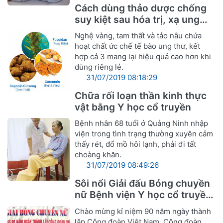
Cách dùng thảo dược chống
suy kiệt sau hóa trị, xạ ung
thư
Nghệ vàng, tam thất và tảo nâu chứa
hoạt chất ức chế tế bào ung thư, kết
hợp cả 3 mang lại hiệu quả cao hơn khi
dùng riêng lẻ.
31/07/2019 08:18:29
Chữa rối loạn thần kinh thực
vật bằng Y học cổ truyền
Bệnh nhân 68 tuổi ở Quảng Ninh nhập
viện trong tình trạng thường xuyên cảm
thấy rét, đổ mồ hôi lạnh, phải đi tất
choàng khăn.
31/07/2019 08:49:26
Sôi nổi Giải đấu Bóng chuyền
nữ Bệnh viện Y học cổ truyền
Nghệ An
Chào mừng kỉ niệm 90 năm ngày thành
lập Công đoàn Việt Nam, Công đoàn