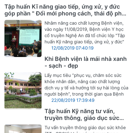
Tập huấn Kĩ năng giao tiếp, ứng xử, y đức
góp phần " Đổi mới phong cách, thái độ phục
vụ cán bộ ngành Y hướng tới sự hài lòng
Nhằm nâng cao chất lượng Bệnh viện,
người bệnh"
vào ngày 11/08/2019, Bệnh viện Y học
cổ truyền Nghệ An đã tổ chức lớp "Tập
huấn Kỹ năng giao tiếp, ứng xử, y đức"
12/08/2019 07:40:19
Khi Bệnh viện là mái nhà xanh
- sạch - đẹp
Lấy mục tiêu “phục vụ, chăm sóc sức
khỏe nhân dân, nâng cao chất lượng
dịch vụ y tế và hướng tới sự hài lòng của
người bệnh”, trong thời gian qua Bệnh
22/08/2019 17:39:49
Tập huấn Kỹ năng tư vấn,
truyền thông, giáo dục sức
khỏe
Tư vấn truyền thông giáo dục sức khỏe