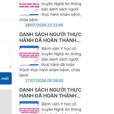
truyền Nghệ An thông
báo danh sách người
thực hành khám bệnh,
chữa bệnh
28/07/2026 22:32:00
DANH SÁCH NGƯỜI THỰC
HÀNH ĐÃ HOÀN THÀNH
QUÁ TRÌNH THỰC HÀNH
Bệnh viện Y học cổ
KHÁM BỆNH, CHỮA BỆNH
truyền Nghệ An thông
báo danh sách người
thực hành đã hoàn
thành thực hành khám bệnh, chữa
bệnh
n mới
27/07/2026 05:39:00
DANH SÁCH NGƯỜI THỰC
HÀNH ĐÃ HOÀN THÀNH
QUÁ TRÌNH THỰC HÀNH
Bệnh viện Y học cổ
KHÁM BỆNH, CHỮA BỆNH
truyền Nghệ An thông