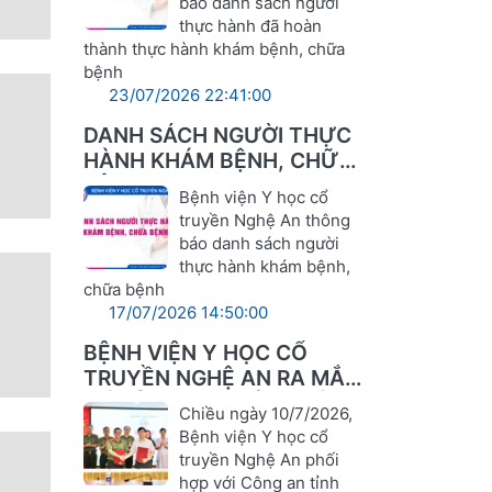
báo danh sách người
thực hành đã hoàn
thành thực hành khám bệnh, chữa
bệnh
23/07/2026 22:41:00
DANH SÁCH NGƯỜI THỰC
HÀNH KHÁM BỆNH, CHỮA
BỆNH
Bệnh viện Y học cổ
truyền Nghệ An thông
báo danh sách người
thực hành khám bệnh,
chữa bệnh
17/07/2026 14:50:00
BỆNH VIỆN Y HỌC CỔ
TRUYỀN NGHỆ AN RA MẮT
MÔ HÌNH "AN TOÀN TRÊN
Chiều ngày 10/7/2026,
KHÔNG GIAN MẠNG –
Bệnh viện Y học cổ
VỮNG VÀNG TRONG
truyền Nghệ An phối
CHUYỂN ĐỔI SỐ"
hợp với Công an tỉnh