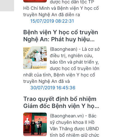
dược học dân tộc TP
Hồ Chí Minh và Bệnh viện Y học cổ
truyền Nghệ An đã diễn ra
15/07/2019 08:22:31
Bệnh viện Y học cổ truyền
Nghệ An: Phát huy hiệu
quả Đông y trong điều trị
(Baonghean) - Là cơ sở
điều trị, nghiên cứu,
bảo tồn và phát triển y,
dược học cổ truyền lớn
nhất của tỉnh, Bệnh viện Y học cổ
truyền Nghệ An đã và
30/07/2019 16:45:36
Trao quyết định bổ nhiệm
Giám đốc Bệnh viện Y học
cổ truyền Nghệ An
(Baonghean.vn) - Bác
sỹ chuyên khoa II Hồ
Văn Thăng được UBND
tỉnh bổ nhiệm giữ chức