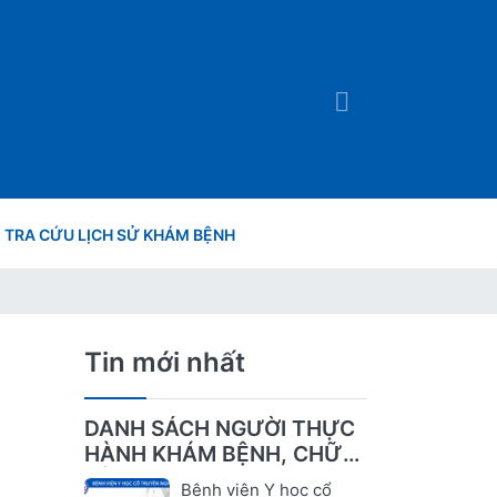
TRA CỨU LỊCH SỬ KHÁM BỆNH
Tin mới nhất
DANH SÁCH NGƯỜI THỰC
HÀNH KHÁM BỆNH, CHỮA
BỆNH
Bệnh viện Y học cổ