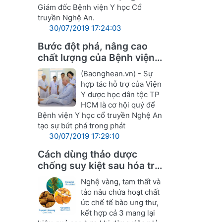
Giám đốc Bệnh viện Y học Cổ
truyền Nghệ An.
30/07/2019 17:24:03
Bước đột phá, nâng cao
chất lượng của Bệnh viện Y
học cổ truyền Nghệ An
(Baonghean.vn) - Sự
hợp tác hỗ trợ của Viện
Y dược học dân tộc TP
HCM là cơ hội quý để
Bệnh viện Y học cổ truyền Nghệ An
tạo sự bứt phá trong phát
30/07/2019 17:29:10
Cách dùng thảo dược
chống suy kiệt sau hóa trị,
xạ ung thư
Nghệ vàng, tam thất và
tảo nâu chứa hoạt chất
ức chế tế bào ung thư,
kết hợp cả 3 mang lại