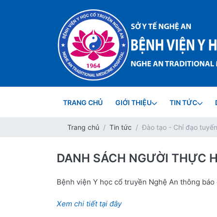
TRANG CHỦ
GIỚI THIỆU
TIN TỨC
Trang chủ
Tin tức
Đào tạo - Chỉ đạo tuyế
DANH SÁCH NGƯỜI THỰC 
Bệnh viện Y học cổ truyền Nghệ An thông báo
Xem chi tiết tại đây