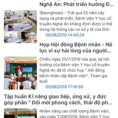
Nghệ An: Phát triển hướng Đa
khoa Y, Dược cổ truyền
(Baonghean) - Trải qua 55 năm xây
dựng và phát triển, Bệnh viện Y học cổ
truyền Nghệ An khẳng định được vị thế
trong hệ thống các cơ sở y tế của tỉnh
05/08/2019 14:40:24
Họp Hội đồng Bệnh nhân - Nỗ
lực vì sự hài lòng của người
bệnh
Chiều ngày 25/7/2019 vừa qua, tại hội
trường của Bệnh viện Y học cổ truyền
Nghệ An đã tổ chức họp “ Hội đồng
bệnh nhân cấp Bệnh viện”. Tham gia
buổi
05/08/2019 17:18:39
Tập huấn Kĩ năng giao tiếp, ứng xử, y đức
góp phần " Đổi mới phong cách, thái độ phục
vụ cán bộ ngành Y hướng tới sự hài lòng
Nhằm nâng cao chất lượng Bệnh viện,
người bệnh"
vào ngày 11/08/2019, Bệnh viện Y học