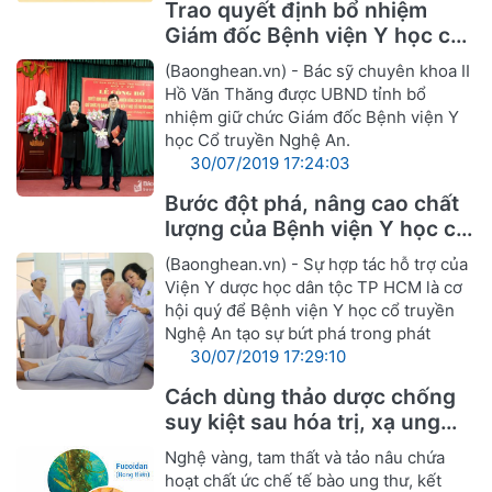
Trao quyết định bổ nhiệm
Giám đốc Bệnh viện Y học cổ
truyền Nghệ An
(Baonghean.vn) - Bác sỹ chuyên khoa II
Hồ Văn Thăng được UBND tỉnh bổ
nhiệm giữ chức Giám đốc Bệnh viện Y
học Cổ truyền Nghệ An.
30/07/2019 17:24:03
Bước đột phá, nâng cao chất
lượng của Bệnh viện Y học cổ
truyền Nghệ An
(Baonghean.vn) - Sự hợp tác hỗ trợ của
Viện Y dược học dân tộc TP HCM là cơ
hội quý để Bệnh viện Y học cổ truyền
Nghệ An tạo sự bứt phá trong phát
30/07/2019 17:29:10
Cách dùng thảo dược chống
suy kiệt sau hóa trị, xạ ung
thư
Nghệ vàng, tam thất và tảo nâu chứa
hoạt chất ức chế tế bào ung thư, kết