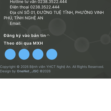
Hotline tư vấn 0238.3522.444
Điện thoại 0238.3522.444
Địa chỉ SỐ 01, ĐƯỜNG TUỆ TĨNH, PHƯỜNG VINH
PHÚ, TỈNH NGHỆ AN
Email:
Đăng ký vào bản tin
Theo dõi qua MXH
Copyright © 2026 Bệnh viên YHCT Nghệ An. All Rights Reserved.
Design by
OneNet ,.JSC
©2026