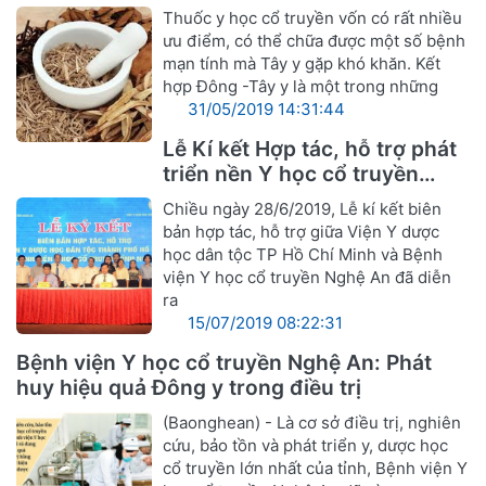
hiệu quả tốt nhất
Thuốc y học cổ truyền vốn có rất nhiều
ưu điểm, có thể chữa được một số bệnh
mạn tính mà Tây y gặp khó khăn. Kết
hợp Đông -Tây y là một trong những
31/05/2019 14:31:44
Lễ Kí kết Hợp tác, hỗ trợ phát
triển nền Y học cổ truyền
Nghệ An
Chiều ngày 28/6/2019, Lễ kí kết biên
bản hợp tác, hỗ trợ giữa Viện Y dược
học dân tộc TP Hồ Chí Minh và Bệnh
viện Y học cổ truyền Nghệ An đã diễn
ra
15/07/2019 08:22:31
Bệnh viện Y học cổ truyền Nghệ An: Phát
huy hiệu quả Đông y trong điều trị
(Baonghean) - Là cơ sở điều trị, nghiên
cứu, bảo tồn và phát triển y, dược học
cổ truyền lớn nhất của tỉnh, Bệnh viện Y