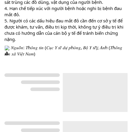
sát trùng các đồ dùng, vật dụng của người bệnh.
4. Hạn chế tiếp xúc với người bệnh hoặc nghi bị bệnh đau
mắt đỏ.
5. Người có các dấu hiệu đau mắt đỏ cần đến cơ sở y tế để
được khám, tư vấn, điều trị kịp thời, không tự ý điều trị khi
chưa có hướng dẫn của cán bộ y tế để tránh biến chứng
nặng.
𝑁𝑔𝑢𝑜̂̀𝑛: 𝑇ℎ𝑜̂𝑛𝑔 𝑡𝑖𝑛 (𝐶𝑢̣𝑐 𝑌 𝑡𝑒̂́ 𝑑𝑢̛̣ 𝑝ℎ𝑜̀𝑛𝑔, 𝐵𝑜̣̂ 𝑌 𝑡𝑒̂́); 𝐴̉𝑛ℎ (𝑇ℎ𝑜̂𝑛𝑔
𝑡𝑎̂́𝑛 𝑥𝑎̃ 𝑉𝑖𝑒̣̂𝑡 𝑁𝑎𝑚)