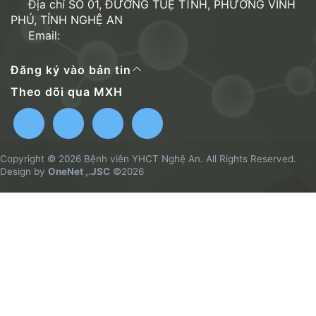
Địa chỉ SỐ 01, ĐƯỜNG TUỆ TĨNH, PHƯỜNG VINH
PHÚ, TỈNH NGHỆ AN
Email:
Đăng ký vào bản tin
Theo dõi qua MXH
Copyright © 2026 Bệnh viên YHCT Nghệ An. All Rights Reserved.
Design by
OneNet ,.JSC
©2026