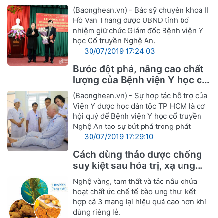
truyền Nghệ An
(Baonghean.vn) - Bác sỹ chuyên khoa II
Hồ Văn Thăng được UBND tỉnh bổ
nhiệm giữ chức Giám đốc Bệnh viện Y
học Cổ truyền Nghệ An.
30/07/2019 17:24:03
Bước đột phá, nâng cao chất
lượng của Bệnh viện Y học cổ
truyền Nghệ An
(Baonghean.vn) - Sự hợp tác hỗ trợ của
Viện Y dược học dân tộc TP HCM là cơ
hội quý để Bệnh viện Y học cổ truyền
Nghệ An tạo sự bứt phá trong phát
30/07/2019 17:29:10
Cách dùng thảo dược chống
suy kiệt sau hóa trị, xạ ung
thư
Nghệ vàng, tam thất và tảo nâu chứa
hoạt chất ức chế tế bào ung thư, kết
hợp cả 3 mang lại hiệu quả cao hơn khi
dùng riêng lẻ.