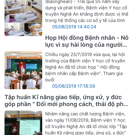
(Baonghean) - Trải qua 55 năm xây
dựng và phát triển, Bệnh viện Y học cổ
truyền Nghệ An khẳng định được vị thế
trong hệ thống các cơ sở y tế của tỉnh
05/08/2019 14:40:24
Họp Hội đồng Bệnh nhân - Nỗ
lực vì sự hài lòng của người
bệnh
Chiều ngày 25/7/2019 vừa qua, tại hội
trường của Bệnh viện Y học cổ truyền
Nghệ An đã tổ chức họp “ Hội đồng
bệnh nhân cấp Bệnh viện”. Tham gia
buổi
05/08/2019 17:18:39
Tập huấn Kĩ năng giao tiếp, ứng xử, y đức
góp phần " Đổi mới phong cách, thái độ phục
vụ cán bộ ngành Y hướng tới sự hài lòng
Nhằm nâng cao chất lượng Bệnh viện,
người bệnh"
vào ngày 11/08/2019, Bệnh viện Y học
cổ truyền Nghệ An đã tổ chức lớp "Tập
huấn Kỹ năng giao tiếp, ứng xử, y đức"