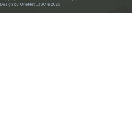
Design by
OneNet ,.JSC
©2026