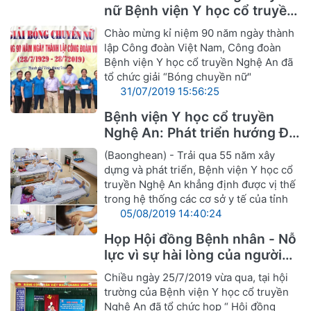
nữ Bệnh viện Y học cổ truyền
Nghệ An
Chào mừng kỉ niệm 90 năm ngày thành
lập Công đoàn Việt Nam, Công đoàn
Bệnh viện Y học cổ truyền Nghệ An đã
tổ chức giải “Bóng chuyền nữ"
31/07/2019 15:56:25
Bệnh viện Y học cổ truyền
Nghệ An: Phát triển hướng Đa
khoa Y, Dược cổ truyền
(Baonghean) - Trải qua 55 năm xây
dựng và phát triển, Bệnh viện Y học cổ
truyền Nghệ An khẳng định được vị thế
trong hệ thống các cơ sở y tế của tỉnh
05/08/2019 14:40:24
Họp Hội đồng Bệnh nhân - Nỗ
lực vì sự hài lòng của người
bệnh
Chiều ngày 25/7/2019 vừa qua, tại hội
trường của Bệnh viện Y học cổ truyền
Nghệ An đã tổ chức họp “ Hội đồng