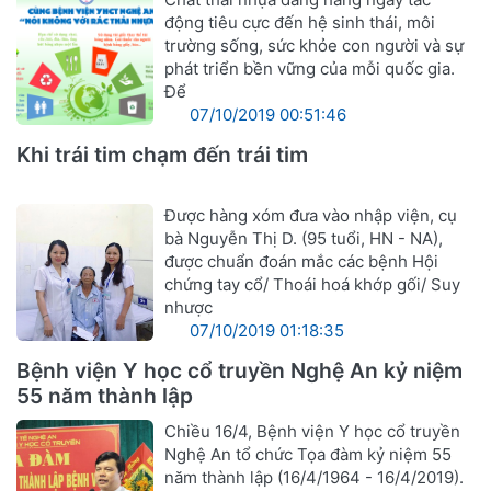
động tiêu cực đến hệ sinh thái, môi
trường sống, sức khỏe con người và sự
phát triển bền vững của mỗi quốc gia.
Để
07/10/2019 00:51:46
Khi trái tim chạm đến trái tim
Được hàng xóm đưa vào nhập viện, cụ
bà Nguyễn Thị D. (95 tuổi, HN - NA),
được chuẩn đoán mắc các bệnh Hội
chứng tay cổ/ Thoái hoá khớp gối/ Suy
nhược
07/10/2019 01:18:35
Bệnh viện Y học cổ truyền Nghệ An kỷ niệm
55 năm thành lập
Chiều 16/4, Bệnh viện Y học cổ truyền
Nghệ An tổ chức Tọa đàm kỷ niệm 55
năm thành lập (16/4/1964 - 16/4/2019).