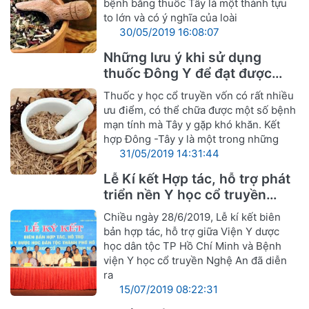
bệnh bằng thuốc Tây là một thành tựu
to lớn và có ý nghĩa của loài
30/05/2019 16:08:07
Những lưu ý khi sử dụng
thuốc Đông Y để đạt được
hiệu quả tốt nhất
Thuốc y học cổ truyền vốn có rất nhiều
ưu điểm, có thể chữa được một số bệnh
mạn tính mà Tây y gặp khó khăn. Kết
hợp Đông -Tây y là một trong những
31/05/2019 14:31:44
Lễ Kí kết Hợp tác, hỗ trợ phát
triển nền Y học cổ truyền
Nghệ An
Chiều ngày 28/6/2019, Lễ kí kết biên
bản hợp tác, hỗ trợ giữa Viện Y dược
học dân tộc TP Hồ Chí Minh và Bệnh
viện Y học cổ truyền Nghệ An đã diễn
ra
15/07/2019 08:22:31