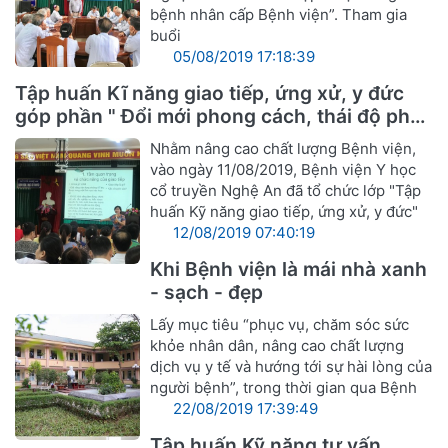
bệnh nhân cấp Bệnh viện”. Tham gia
buổi
05/08/2019 17:18:39
Tập huấn Kĩ năng giao tiếp, ứng xử, y đức
góp phần " Đổi mới phong cách, thái độ phục
vụ cán bộ ngành Y hướng tới sự hài lòng
Nhằm nâng cao chất lượng Bệnh viện,
người bệnh"
vào ngày 11/08/2019, Bệnh viện Y học
cổ truyền Nghệ An đã tổ chức lớp "Tập
huấn Kỹ năng giao tiếp, ứng xử, y đức"
12/08/2019 07:40:19
Khi Bệnh viện là mái nhà xanh
- sạch - đẹp
Lấy mục tiêu “phục vụ, chăm sóc sức
khỏe nhân dân, nâng cao chất lượng
dịch vụ y tế và hướng tới sự hài lòng của
người bệnh”, trong thời gian qua Bệnh
22/08/2019 17:39:49
Tập huấn Kỹ năng tư vấn,