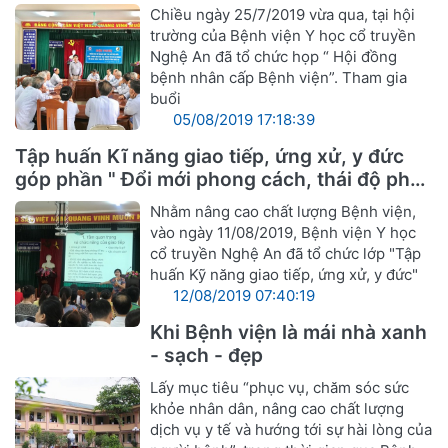
bệnh
Chiều ngày 25/7/2019 vừa qua, tại hội
trường của Bệnh viện Y học cổ truyền
Nghệ An đã tổ chức họp “ Hội đồng
bệnh nhân cấp Bệnh viện”. Tham gia
buổi
05/08/2019 17:18:39
Tập huấn Kĩ năng giao tiếp, ứng xử, y đức
góp phần " Đổi mới phong cách, thái độ phục
vụ cán bộ ngành Y hướng tới sự hài lòng
Nhằm nâng cao chất lượng Bệnh viện,
người bệnh"
vào ngày 11/08/2019, Bệnh viện Y học
cổ truyền Nghệ An đã tổ chức lớp "Tập
huấn Kỹ năng giao tiếp, ứng xử, y đức"
12/08/2019 07:40:19
Khi Bệnh viện là mái nhà xanh
- sạch - đẹp
Lấy mục tiêu “phục vụ, chăm sóc sức
khỏe nhân dân, nâng cao chất lượng
dịch vụ y tế và hướng tới sự hài lòng của