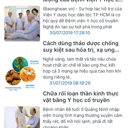
truyền Nghệ An
(Baonghean.vn) - Sự hợp tác hỗ trợ của
Viện Y dược học dân tộc TP HCM là cơ
hội quý để Bệnh viện Y học cổ truyền
Nghệ An tạo sự bứt phá trong phát
30/07/2019 17:29:10
Cách dùng thảo dược chống
suy kiệt sau hóa trị, xạ ung
thư
Nghệ vàng, tam thất và tảo nâu chứa
hoạt chất ức chế tế bào ung thư, kết
hợp cả 3 mang lại hiệu quả cao hơn khi
dùng riêng lẻ.
31/07/2019 08:18:29
Chữa rối loạn thần kinh thực
vật bằng Y học cổ truyền
Bệnh nhân 68 tuổi ở Quảng Ninh nhập
viện trong tình trạng thường xuyên cảm
thấy rét, đổ mồ hôi lạnh, phải đi tất
choàng khăn.