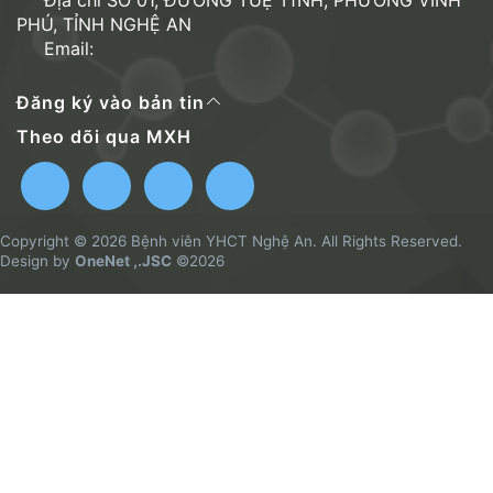
Địa chỉ SỐ 01, ĐƯỜNG TUỆ TĨNH, PHƯỜNG VINH
PHÚ, TỈNH NGHỆ AN
Email:
Đăng ký vào bản tin
Theo dõi qua MXH
Copyright © 2026 Bệnh viên YHCT Nghệ An. All Rights Reserved.
Design by
OneNet ,.JSC
©2026