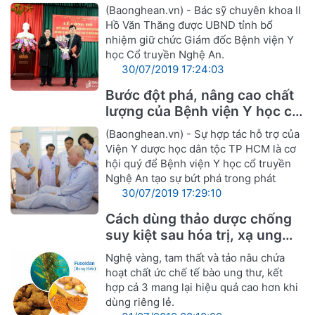
truyền Nghệ An
(Baonghean.vn) - Bác sỹ chuyên khoa II
Hồ Văn Thăng được UBND tỉnh bổ
nhiệm giữ chức Giám đốc Bệnh viện Y
học Cổ truyền Nghệ An.
30/07/2019 17:24:03
Bước đột phá, nâng cao chất
lượng của Bệnh viện Y học cổ
truyền Nghệ An
(Baonghean.vn) - Sự hợp tác hỗ trợ của
Viện Y dược học dân tộc TP HCM là cơ
hội quý để Bệnh viện Y học cổ truyền
Nghệ An tạo sự bứt phá trong phát
30/07/2019 17:29:10
Cách dùng thảo dược chống
suy kiệt sau hóa trị, xạ ung
thư
Nghệ vàng, tam thất và tảo nâu chứa
hoạt chất ức chế tế bào ung thư, kết
hợp cả 3 mang lại hiệu quả cao hơn khi
dùng riêng lẻ.