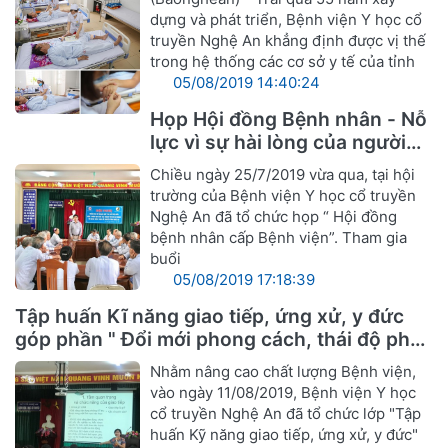
dựng và phát triển, Bệnh viện Y học cổ
truyền Nghệ An khẳng định được vị thế
trong hệ thống các cơ sở y tế của tỉnh
05/08/2019 14:40:24
Họp Hội đồng Bệnh nhân - Nỗ
lực vì sự hài lòng của người
bệnh
Chiều ngày 25/7/2019 vừa qua, tại hội
trường của Bệnh viện Y học cổ truyền
Nghệ An đã tổ chức họp “ Hội đồng
bệnh nhân cấp Bệnh viện”. Tham gia
buổi
05/08/2019 17:18:39
Tập huấn Kĩ năng giao tiếp, ứng xử, y đức
góp phần " Đổi mới phong cách, thái độ phục
vụ cán bộ ngành Y hướng tới sự hài lòng
Nhằm nâng cao chất lượng Bệnh viện,
người bệnh"
vào ngày 11/08/2019, Bệnh viện Y học
cổ truyền Nghệ An đã tổ chức lớp "Tập
huấn Kỹ năng giao tiếp, ứng xử, y đức"