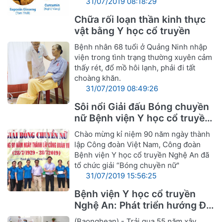
31/07/2019 08:18:29
Chữa rối loạn thần kinh thực
vật bằng Y học cổ truyền
Bệnh nhân 68 tuổi ở Quảng Ninh nhập
viện trong tình trạng thường xuyên cảm
thấy rét, đổ mồ hôi lạnh, phải đi tất
choàng khăn.
31/07/2019 08:49:26
Sôi nổi Giải đấu Bóng chuyền
nữ Bệnh viện Y học cổ truyền
Nghệ An
Chào mừng kỉ niệm 90 năm ngày thành
lập Công đoàn Việt Nam, Công đoàn
Bệnh viện Y học cổ truyền Nghệ An đã
tổ chức giải “Bóng chuyền nữ"
31/07/2019 15:56:25
Bệnh viện Y học cổ truyền
Nghệ An: Phát triển hướng Đa
khoa Y, Dược cổ truyền
(Baonghean) - Trải qua 55 năm xây