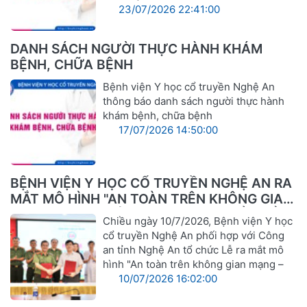
23/07/2026 22:41:00
DANH SÁCH NGƯỜI THỰC HÀNH KHÁM
BỆNH, CHỮA BỆNH
Bệnh viện Y học cổ truyền Nghệ An
thông báo danh sách người thực hành
khám bệnh, chữa bệnh
17/07/2026 14:50:00
BỆNH VIỆN Y HỌC CỔ TRUYỀN NGHỆ AN RA
MẮT MÔ HÌNH "AN TOÀN TRÊN KHÔNG GIAN
MẠNG – VỮNG VÀNG TRONG CHUYỂN ĐỔI
Chiều ngày 10/7/2026, Bệnh viện Y học
SỐ"
cổ truyền Nghệ An phối hợp với Công
an tỉnh Nghệ An tổ chức Lễ ra mắt mô
hình "An toàn trên không gian mạng –
10/07/2026 16:02:00