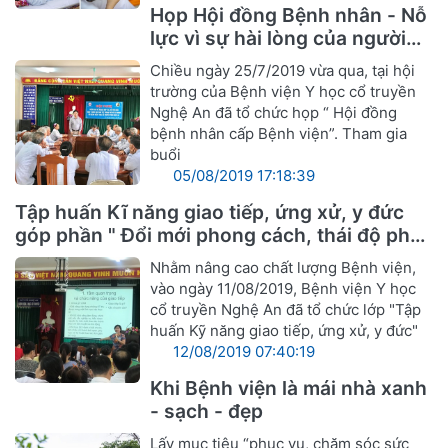
Họp Hội đồng Bệnh nhân - Nỗ
lực vì sự hài lòng của người
bệnh
Chiều ngày 25/7/2019 vừa qua, tại hội
trường của Bệnh viện Y học cổ truyền
Nghệ An đã tổ chức họp “ Hội đồng
bệnh nhân cấp Bệnh viện”. Tham gia
buổi
05/08/2019 17:18:39
Tập huấn Kĩ năng giao tiếp, ứng xử, y đức
góp phần " Đổi mới phong cách, thái độ phục
vụ cán bộ ngành Y hướng tới sự hài lòng
Nhằm nâng cao chất lượng Bệnh viện,
người bệnh"
vào ngày 11/08/2019, Bệnh viện Y học
cổ truyền Nghệ An đã tổ chức lớp "Tập
huấn Kỹ năng giao tiếp, ứng xử, y đức"
12/08/2019 07:40:19
Khi Bệnh viện là mái nhà xanh
- sạch - đẹp
Lấy mục tiêu “phục vụ, chăm sóc sức