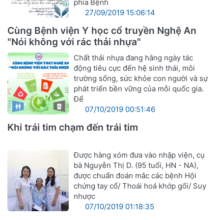
phía Bệnh
27/09/2019 15:06:14
Cùng Bệnh viện Y học cổ truyền Nghệ An
"Nói không với rác thải nhựa"
Chất thải nhựa đang hằng ngày tác
động tiêu cực đến hệ sinh thái, môi
trường sống, sức khỏe con người và sự
phát triển bền vững của mỗi quốc gia.
Để
07/10/2019 00:51:46
Khi trái tim chạm đến trái tim
Được hàng xóm đưa vào nhập viện, cụ
bà Nguyễn Thị D. (95 tuổi, HN - NA),
được chuẩn đoán mắc các bệnh Hội
chứng tay cổ/ Thoái hoá khớp gối/ Suy
nhược
07/10/2019 01:18:35