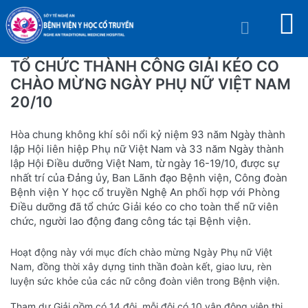
TỔ CHỨC THÀNH CÔNG GIẢI KÉO CO
CHÀO MỪNG NGÀY PHỤ NỮ VIỆT NAM
20/10
Hòa chung không khí sôi nổi kỷ niệm 93 năm Ngày thành
lập Hội liên hiệp Phụ nữ Việt Nam và 33 năm Ngày thành
lập Hội Điều dưỡng Việt Nam, từ ngày 16-19/10, được sự
nhất trí của Đảng ủy, Ban Lãnh đạo Bệnh viện, Công đoàn
Bệnh viện Y học cổ truyền Nghệ An phối hợp với Phòng
Điều dưỡng đã tổ chức Giải kéo co cho toàn thể nữ viên
chức, người lao động đang công tác tại Bệnh viện.
Hoạt động này với mục đích chào mừng Ngày Phụ nữ Việt
Nam, đồng thời xây dựng tinh thần đoàn kết, giao lưu, rèn
luyện sức khỏe của các nữ công đoàn viên trong Bệnh viện.
Tham dự Giải gồm có 14 đội, mỗi đội có 10 vận động viên thi