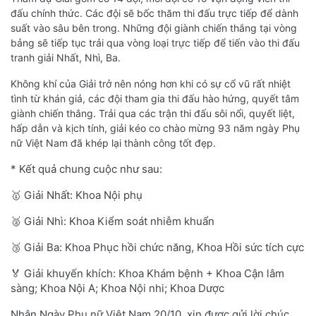
đấu chính thức. Các đội sẽ bốc thăm thi đấu trực tiếp để dành
suất vào sâu bên trong. Những đội giành chiến thắng tại vòng
bảng sẽ tiếp tục trải qua vòng loại trực tiếp để tiến vào thi đấu
tranh giải Nhất, Nhì, Ba.
Không khí của Giải trở nên nóng hơn khi có sự cổ vũ rất nhiệt
tình từ khán giả, các đội tham gia thi đấu hào hứng, quyết tâm
giành chiến thắng. Trải qua các trận thi đấu sôi nổi, quyết liệt,
hấp dẫn và kịch tính, giải kéo co chào mừng 93 năm ngày Phụ
nữ Việt Nam đã khép lại thành công tốt đẹp.
* Kết quả chung cuộc như sau:
️🥇 Giải Nhất: Khoa Nội phụ
️🥈 Giải Nhì: Khoa Kiểm soát nhiễm khuẩn
️🥉 Giải Ba: Khoa Phục hồi chức năng, Khoa Hồi sức tích cực
️🏅 Giải khuyến khích: Khoa Khám bệnh + Khoa Cận lâm
sàng; Khoa Nội A; Khoa Nội nhi; Khoa Dược
Nhân Ngày Phụ nữ Việt Nam 20/10, xin được gửi lời chúc